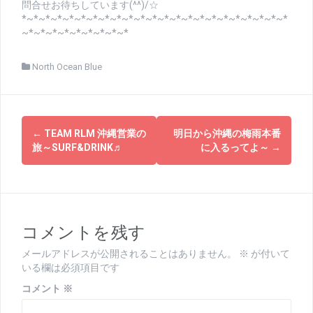
問合せお待ちしています(^^)/☆
*~*~*~*~*~*~*~*~*~*~*~*~*~*~*~*~*~*~*~*~*~*~*
~*~*~*~*~*~*~*~*~*
North Ocean Blue
投
←
TEAM RLM 沖縄営業の
明日から沖縄の梅雨本番
稿
旅～SURF&DRINK♬
に入るってよ～
→
ナ
ビ
ゲ
コメントを残す
ー
メールアドレスが公開されることはありません。
※
が付いて
シ
いる欄は必須項目です
ョ
コメント
※