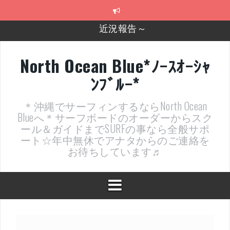
コ
ン
テ
2026年明けました〜
ン
ツ
2025年もあざ～した！
へ
North Ocean Blue*ﾉｰｽｵｰｼｬ
ス
近況報告ww
ﾝﾌﾞﾙｰ*
キ
ッ
ヤッチマッターーーー！！！
プ
＊沖縄でサーフィンするならNorth Ocean
支部長就任報告と支部予選・検定開催決定！
Blueへ＊サーフボードのオーダーからスク
ール＆ガイドまでSURFの事なら全般サポ
ート☆年中無休でアナタからのご連絡を
お待ちしています♬