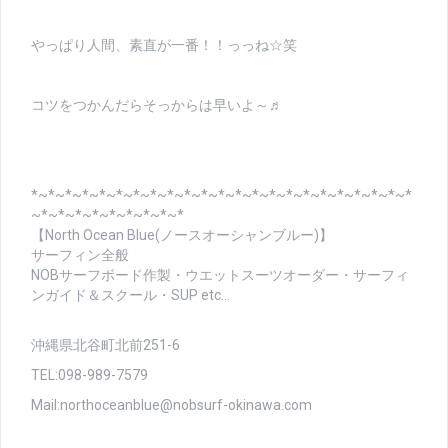
やっぱり人間、素直が一番！！っっね☆笑
コツをつかんだらそっからは早いよ～♬
*~*~*~*~*~*~*~*~*~*~*~*~*~*~*~*~*~*~*~*~*~*~*
~*~*~*~*~*~*~*~*~*
【North Ocean Blue(ノースオーシャンブルー)】
サーフィン全般
NOBサーフボード作製・ウエットスーツオーダー・サーフィ
ンガイド＆スクール・SUP etc…
沖縄県北谷町北前251-6
TEL:098-989-7579
Mail:northoceanblue@nobsurf-okinawa.com