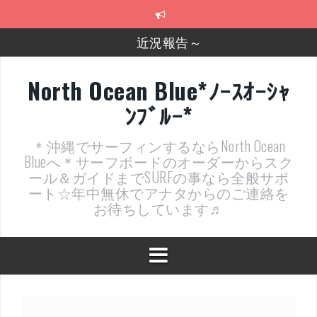
コ
近況報告～
ン
テ
2026年明けました〜
ン
ツ
2025年もあざ～した！
へ
North Ocean Blue*ﾉｰｽｵｰｼｬ
ス
近況報告ww
ﾝﾌﾞﾙｰ*
キ
ッ
ヤッチマッターーーー！！！
プ
＊沖縄でサーフィンするならNorth Ocean
支部長就任報告と支部予選・検定開催決定！
Blueへ＊サーフボードのオーダーからスク
ール＆ガイドまでSURFの事なら全般サポ
ート☆年中無休でアナタからのご連絡を
お待ちしています♬