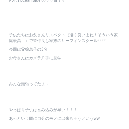
North Ocean Blue のマサヨです
子供たちはお父さんリスペクト（凄く良いよね！そういう家
庭最高！）で皆仲良し家族のサーフィンスクール????
今回は父娘息子の3名
お母さんはカメラ片手に見学
みんな頑張ってたよ～
やっぱり子供は呑み込みが早い！！！
あっという間に自分のモノに出来ちゃうというww