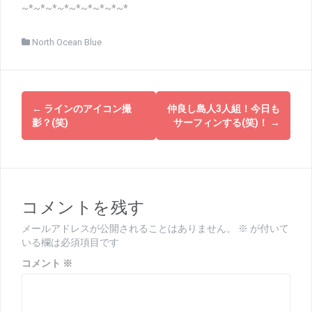
~*~*~*~*~*~*~*~*~*
North Ocean Blue
投
←
ラインのアイコン撮
仲良し島人3人組！今日も
稿
影？(笑)
サーフィンする(笑)！
→
ナ
ビ
ゲ
コメントを残す
ー
メールアドレスが公開されることはありません。
※
が付いて
シ
いる欄は必須項目です
ョ
コメント
※
ン