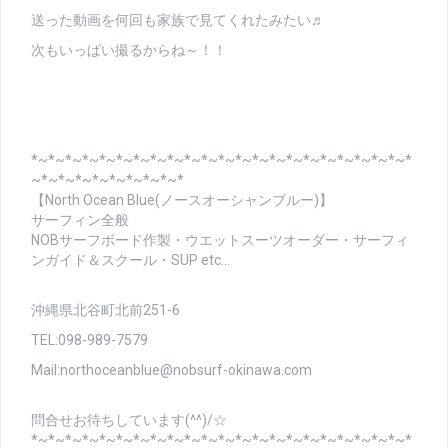
送った動画を何回も家族で見てくれたみたい♬
次もいっぱい撮るからね～！！
*~*~*~*~*~*~*~*~*~*~*~*~*~*~*~*~*~*~*~*~*~*~*
~*~*~*~*~*~*~*~*~*
【North Ocean Blue(ノースオーシャンブルー)】
サーフィン全般
NOBサーフボード作製・ウエットスーツオーダー・サーフィ
ンガイド＆スクール・SUP etc…
沖縄県北谷町北前251-6
TEL:098-989-7579
Mail:northoceanblue@nobsurf-okinawa.com
問合せお待ちしています(^^)/☆
*~*~*~*~*~*~*~*~*~*~*~*~*~*~*~*~*~*~*~*~*~*~*