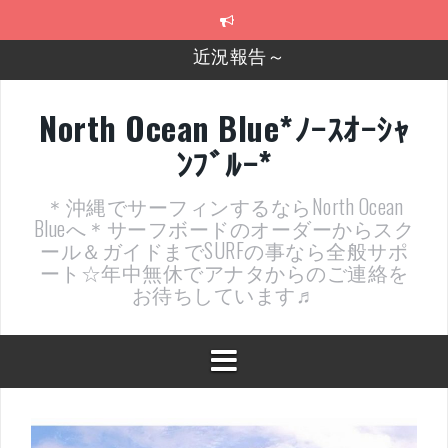
コ
ン
テ
2026年明けました〜
ン
ツ
2025年もあざ～した！
へ
North Ocean Blue*ﾉｰｽｵｰｼｬ
ス
近況報告ww
ﾝﾌﾞﾙｰ*
キ
ッ
ヤッチマッターーーー！！！
プ
＊沖縄でサーフィンするならNorth Ocean
支部長就任報告と支部予選・検定開催決定！
Blueへ＊サーフボードのオーダーからスク
ール＆ガイドまでSURFの事なら全般サポ
近況報告～
ート☆年中無休でアナタからのご連絡を
お待ちしています♬