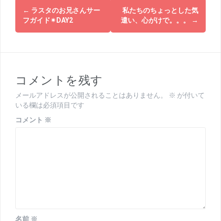
投
←
ラスタのお兄さんサー
私たちのちょっとした気
稿
フガイド✴DAY2
遣い、心がけで。。。
→
ナ
ビ
ゲ
コメントを残す
ー
メールアドレスが公開されることはありません。
※
が付いて
シ
いる欄は必須項目です
ョ
コメント
※
ン
名前
※