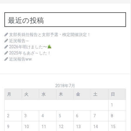
最近の投稿
支部長就任報告と支部予選・検定開催決定！
近況報告～
2026年明けました〜
2025年もあざ～した！
近況報告ww
2018年7月
月
火
水
木
金
土
日
1
2
3
4
5
6
7
8
9
10
11
12
13
14
15