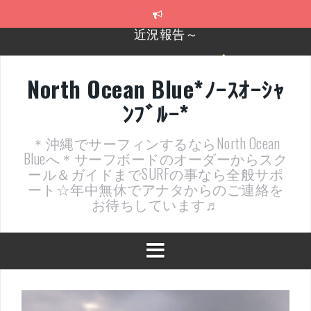
コ
ン
テ
2026年明けました〜
ン
ツ
2025年もあざ～した！
へ
North Ocean Blue*ﾉｰｽｵｰｼｬ
ス
近況報告ww
ﾝﾌﾞﾙｰ*
キ
ッ
ヤッチマッターーーー！！！
プ
＊沖縄でサーフィンするならNorth Ocean
支部長就任報告と支部予選・検定開催決定！
Blueへ＊サーフボードのオーダーからスク
ール＆ガイドまでSURFの事なら全般サポ
近況報告～
ート☆年中無休でアナタからのご連絡を
お待ちしています♬