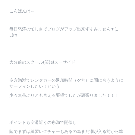
こんばんは～
毎日怒涛の忙しさでブログがアップ出来ずすみませんm(_
_)m
大分前のスクール(笑)atスーサイド
夕方満潮でレンタカーの返却時間（夕方）に間に合うように
サーフィンしたい！という
少々無茶ぶりとも言える要望でしたが頑張りました！！！
ポイントも空港近くの糸満で開催し
陸でまずは練習レクチャーもあるの為まだ潮が入る前から準