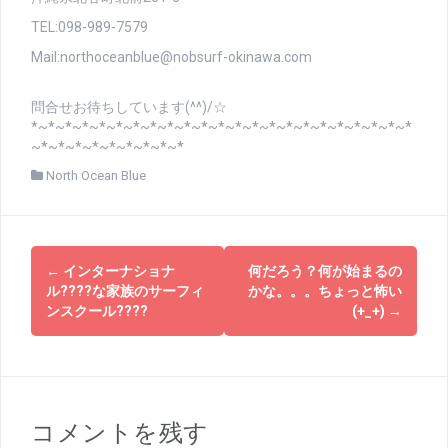
TEL:098-989-7579
Mail:northoceanblue@nobsurf-okinawa.com
問合せお待ちしています(^^)/☆
*~*~*~*~*~*~*~*~*~*~*~*~*~*~*~*~*~*~*~*~*~*~*
~*~*~*~*~*~*~*~*~*
North Ocean Blue
投
←
インターナショナ
何だろう？何が始まるの
稿
ル????な家族のサーフィ
かな。。。ちょっと怖い
ンスクール????
(+_+)
→
ナ
ビ
ゲ
コメントを残す
ー