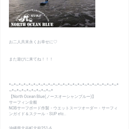
お二人共末永くお幸せに♡
また遊びに来てね！！！
*~*~*~*~*~*~*~*~*~*~*~*~*~*~*~*~*~*~*~*~*~*~*
~*~*~*~*~*~*~*~*~*
【North Ocean Blue(ノースオーシャンブルー)】
サーフィン全般
NOBサーフボード作製・ウエットスーツオーダー・サーフィ
ンガイド＆スクール・SUP etc…
沖縄県北谷町北前251-6