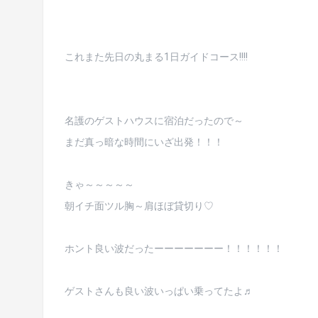
これまた先日の丸まる1日ガイドコース!!!!
名護のゲストハウスに宿泊だったので～
まだ真っ暗な時間にいざ出発！！！
きゃ～～～～～
朝イチ面ツル胸～肩ほぼ貸切り♡
ホント良い波だったーーーーーーー！！！！！！
ゲストさんも良い波いっぱい乗ってたよ♬