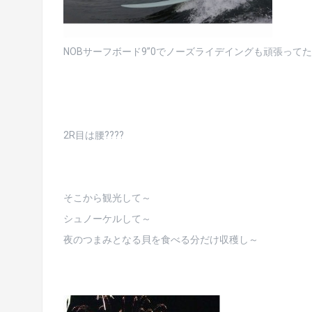
NOBサーフボード9”0でノーズライデイングも頑張って
2R目は腰????
そこから観光して～
シュノーケルして～
夜のつまみとなる貝を食べる分だけ収穫し～