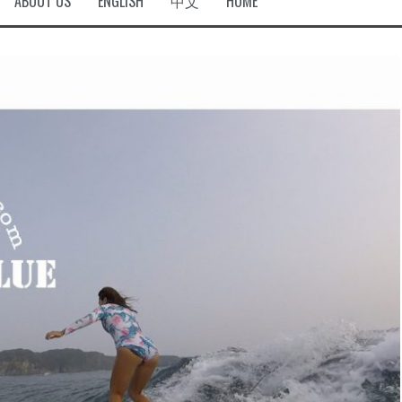
ABOUT US
ENGLISH
中文
HOME