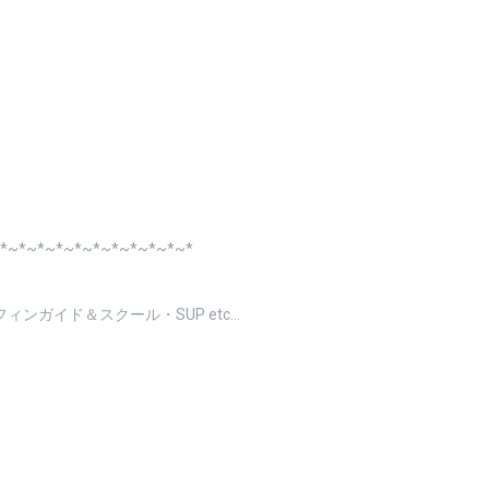
*~*~*~*~*~*~*~*~*~*~*
ンガイド＆スクール・SUP etc…