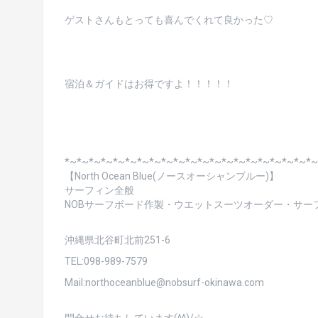
ゲストさんもとっても喜んでくれて良かった♡
宿泊＆ガイドはお得ですよ！！！！！
*~*~*~*~*~*~*~*~*~*~*~*~*~*~*~*~*~*~*~*~*~
【North Ocean Blue(ノースオーシャンブルー)】
サーフィン全般
NOBサーフボード作製・ウエットスーツオーダー・サーフィ
沖縄県北谷町北前251-6
TEL:098-989-7579
Mail:northoceanblue@nobsurf-okinawa.com