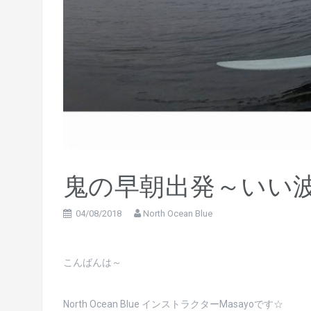
鬼の早朝出発～いい波
04/08/2018
North Ocean Blue
こんばんは～
North Ocean Blue インストラクターMasayoです☆