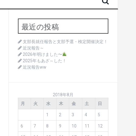
最近の投稿
支部長就任報告と支部予選・検定開催決定！
近況報告～
2026年明けました〜
2025年もあざ～した！
近況報告ww
2018年8月
月
火
水
木
金
土
日
1
2
3
4
5
6
7
8
9
10
11
12