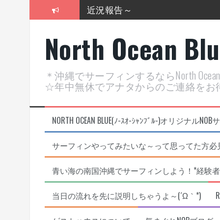
コ
近況報告～
ン
テ
2026年明けました〜
North Ocean Bl
ン
ツ
2025年もあざ～した！
へ
ス
近況報告ww
＊沖縄でサーフィンするならNorth Oc
キ
☆年中無休でアナタからのご連絡をお
ヤッチマッターーーー！！！
ッ
プ
支部長就任報告と支部予選・検
NORTH OCEAN BLUE(ﾉ-ｽｵ-ｼｬﾝﾌﾞﾙ-)オ
サーフィンやってみたいな～って思ってた方必見
青い海の南国沖縄でサーフィンしよう！*経験者
当日の流れを先に説明しちゃうよ～(´Ω｀*)