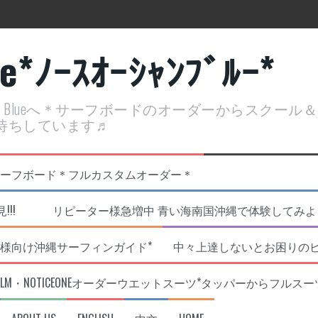
ue*ﾉｰｽｵｰｼｬﾝﾌﾞﾙｰ*
ean Blueへ＊サーフボードのオーダーからスクー
待ちしています♬
定開催決定！
リジナルNOBサーフボード＊フルカスタムオーダー＊
!!! リピーター様急増中 青い海南国沖縄で体験してみよう!
様向け沖縄サーフィンガイド*
中々上達しないとお困りの
RLM・NOTICEONEオーダーウエットスーツ*タッパーからフルスー