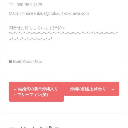
TEL:098-989-7579
Mail:northoceanblue@nobsurf-okinawa.com
問合せお待ちしています(^^)/☆
*~*~*~*~*~*~*~*~*~*~*~*~*~*~*~*~*~*~*~*~*~*~*
~*~*~*~*~*~*~*~*~*
North Ocean Blue
投
←
結婚式の前日沖縄入り
沖縄の旧盆も終わり！
→
稿
～でサーフィン(笑)
ナ
ビ
ゲ