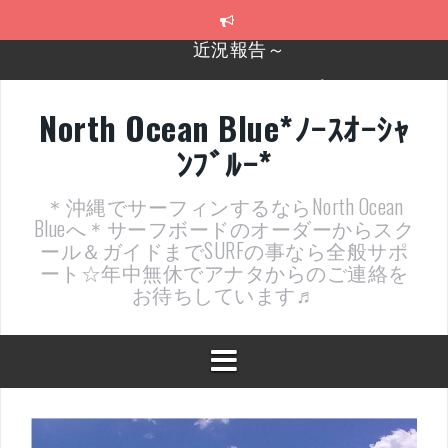
コ
ン
テ
2026年明けました〜
ン
ツ
2025年もあざ～した！
へ
North Ocean Blue*ﾉｰｽｵｰｼｬ
ス
近況報告ww
ﾝﾌﾞﾙｰ*
キ
ッ
ヤッチマッターーーー！！！
プ
＊沖縄でサーフィンするならNorth Ocean
支部長就任報告と支部予選・検定開催決定！
Blueへ＊サーフボードのオーダーからスク
ール＆ガイドまでSURFの事なら全般サポ
ート☆年中無休でアナタからのご連絡を
お待ちしています♬