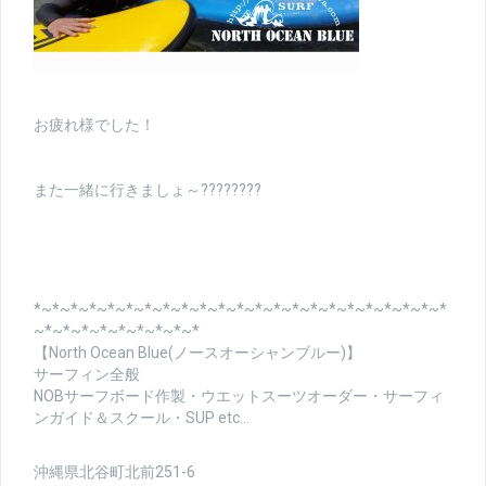
お疲れ様でした！
また一緒に行きましょ～????????
*~*~*~*~*~*~*~*~*~*~*~*~*~*~*~*~*~*~*~*~*~*~*
~*~*~*~*~*~*~*~*~*
【North Ocean Blue(ノースオーシャンブルー)】
サーフィン全般
NOBサーフボード作製・ウエットスーツオーダー・サーフィ
ンガイド＆スクール・SUP etc…
沖縄県北谷町北前251-6