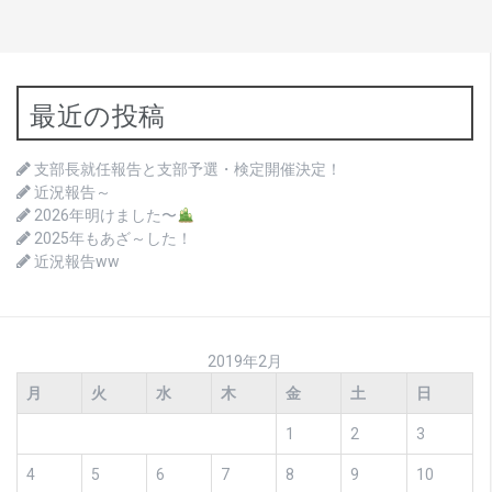
最近の投稿
支部長就任報告と支部予選・検定開催決定！
近況報告～
2026年明けました〜
2025年もあざ～した！
近況報告ww
2019年2月
月
火
水
木
金
土
日
1
2
3
4
5
6
7
8
9
10