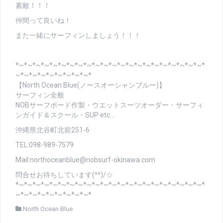
素敵！！！
仲間って良いね！
また一緒にサーフィンしましょう！！！
*~*~*~*~*~*~*~*~*~*~*~*~*~*~*~*~*~*~*~*~*~*~*
~*~*~*~*~*~*~*~*~*
【North Ocean Blue(ノースオーシャンブルー)】
サーフィン全般
NOBサーフボード作製・ウエットスーツオーダー・サーフィ
ンガイド＆スクール・SUP etc…
沖縄県北谷町北前251-6
TEL:098-989-7579
Mail:northoceanblue@nobsurf-okinawa.com
問合せお待ちしています(^^)/☆
*~*~*~*~*~*~*~*~*~*~*~*~*~*~*~*~*~*~*~*~*~*~*
~*~*~*~*~*~*~*~*~*
North Ocean Blue