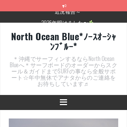
コ
ン
テ
2026年明けました〜
ン
ツ
2025年もあざ～した！
へ
North Ocean Blue*ﾉｰｽｵｰｼｬ
ス
近況報告ww
ﾝﾌﾞﾙｰ*
キ
ッ
ヤッチマッターーーー！！！
プ
＊沖縄でサーフィンするならNorth Ocean
支部長就任報告と支部予選・検定開催決定！
Blueへ＊サーフボードのオーダーからスク
ール＆ガイドまでSURFの事なら全般サポ
近況報告～
ート☆年中無休でアナタからのご連絡を
お待ちしています♬