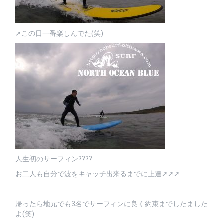
➚この日一番楽しんでた(笑)
人生初のサーフィン????
お二人も自分で波をキャッチ出来るまでに上達➚➚➚
帰ったら地元でも3名でサーフィンに良く約束までしたました
よ(笑)