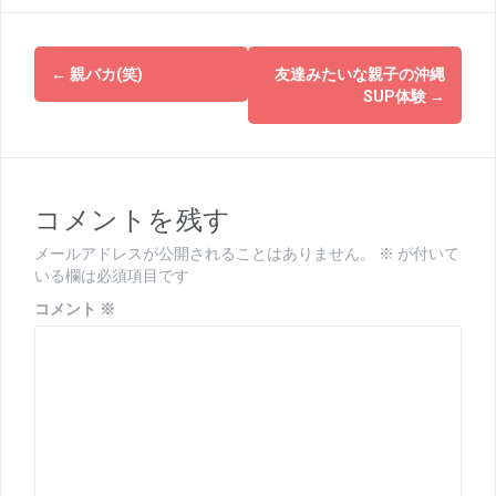
投
←
親バカ(笑)
友達みたいな親子の沖縄
稿
SUP体験
→
ナ
ビ
ゲ
コメントを残す
ー
メールアドレスが公開されることはありません。
※
が付いて
いる欄は必須項目です
シ
コメント
※
ョ
ン