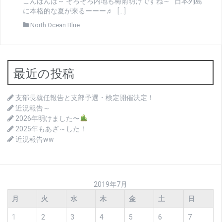
こんばんは～ そろそろ内地も梅雨明けですね～ 日本列島
に本格的な夏が来るーーー♬ […]
North Ocean Blue
最近の投稿
支部長就任報告と支部予選・検定開催決定！
近況報告～
2026年明けました〜
2025年もあざ～した！
近況報告ww
2019年7月
月
火
水
木
金
土
日
1
2
3
4
5
6
7