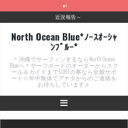
コ
近況報告～
ン
テ
2026年明けました〜
ン
ツ
2025年もあざ～した！
へ
North Ocean Blue*ﾉｰｽｵｰｼｬ
ス
近況報告ww
ﾝﾌﾞﾙｰ*
キ
ッ
ヤッチマッターーーー！！！
プ
＊沖縄でサーフィンするならNorth Ocean
支部長就任報告と支部予選・検定開催決定！
Blueへ＊サーフボードのオーダーからスク
ール＆ガイドまでSURFの事なら全般サポ
ート☆年中無休でアナタからのご連絡を
お待ちしています♬