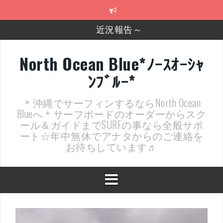
コ
ン
テ
2026年明けました〜
ン
ツ
2025年もあざ～した！
へ
North Ocean Blue*ﾉｰｽｵｰｼｬ
ス
近況報告ww
ﾝﾌﾞﾙｰ*
キ
ッ
ヤッチマッターーーー！！！
プ
＊沖縄でサーフィンするならNorth Ocean
支部長就任報告と支部予選・検定開催決定！
Blueへ＊サーフボードのオーダーからスク
ール＆ガイドまでSURFの事なら全般サポ
ート☆年中無休でアナタからのご連絡を
お待ちしています♬