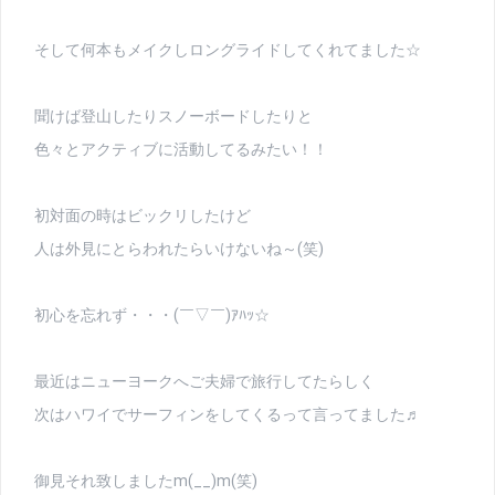
そして何本もメイクしロングライドしてくれてました☆
聞けば登山したりスノーボードしたりと
色々とアクティブに活動してるみたい！！
初対面の時はビックリしたけど
人は外見にとらわれたらいけないね～(笑)
初心を忘れず・・・(￣▽￣)ｱﾊｯ☆
最近はニューヨークへご夫婦で旅行してたらしく
次はハワイでサーフィンをしてくるって言ってました♬
御見それ致しましたm(__)m(笑)