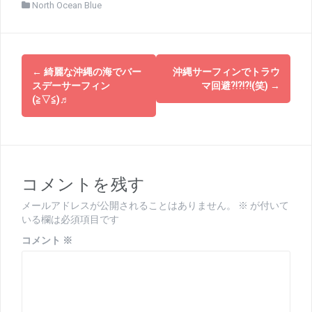
North Ocean Blue
投
←
綺麗な沖縄の海でバー
沖縄サーフィンでトラウ
稿
スデーサーフィン
マ回避⁈⁈⁈(笑)
→
(≧▽≦)♬
ナ
ビ
ゲ
コメントを残す
ー
シ
メールアドレスが公開されることはありません。
※
が付いて
いる欄は必須項目です
ョ
コメント
※
ン