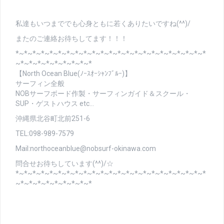
私達もいつまででも心身ともに若くありたいですね(^^)/
またのご連絡お待ちしてます！！！
*~*~*~*~*~*~*~*~*~*~*~*~*~*~*~*~*~*~*~*~*~*~*
~*~*~*~*~*~*~*~*~*
【North Ocean Blue(ﾉｰｽｵｰｼｬﾝﾌﾞﾙｰ)】
サーフィン全般
NOBサーフボード作製・サーフィンガイド＆スクール・
SUP・ゲストハウス etc…
沖縄県北谷町北前251-6
TEL:098-989-7579
Mail:northoceanblue@nobsurf-okinawa.com
問合せお待ちしています(^^)/☆
*~*~*~*~*~*~*~*~*~*~*~*~*~*~*~*~*~*~*~*~*~*~*
~*~*~*~*~*~*~*~*~*