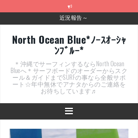
コ
ン
テ
2026年明けました〜
ン
ツ
2025年もあざ～した！
へ
North Ocean Blue*ﾉｰｽｵｰｼｬ
ス
近況報告ww
ﾝﾌﾞﾙｰ*
キ
ッ
ヤッチマッターーーー！！！
プ
＊沖縄でサーフィンするならNorth Ocean
支部長就任報告と支部予選・検定開催決定！
Blueへ＊サーフボードのオーダーからスク
ール＆ガイドまでSURFの事なら全般サポ
近況報告～
ート☆年中無休でアナタからのご連絡を
お待ちしています♬