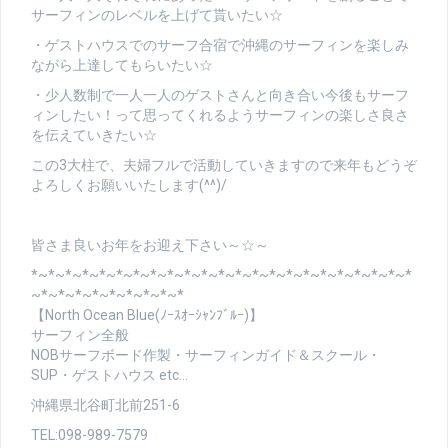
サーフィンのレベルを上げて貰いたい☆
・ゲストハウスでのサーフ合宿で沖縄のサーフィンを楽しみ
ながら上達してもらいたい☆
・少人数制で一人一人のゲストさんと向き合い今後もサーフ
ィンしたい！って思ってくれるようサーフィンの楽しさ良さ
を伝えていきたい☆
この3大柱で、夫婦フルで活動していきますので来年もどうぞ
よろしくお願いいたします(^^)/
皆さま良いお年をお迎え下さい～☆～
*~*~*~*~*~*~*~*~*~*~*~*~*~*~*~*~*~*~*~*~*~*~*
~*~*~*~*~*~*~*~*~*
【North Ocean Blue(ﾉｰｽｵｰｼｬﾝﾌﾞﾙｰ)】
サーフィン全般
NOBサーフボード作製・サーフィンガイド＆スクール・
SUP・ゲストハウス etc…
沖縄県北谷町北前251-6
TEL:098-989-7579