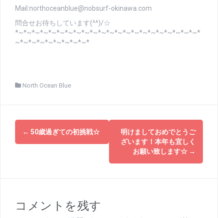
Mail:northoceanblue@nobsurf-okinawa.com
問合せお待ちしています(^^)/☆
*~*~*~*~*~*~*~*~*~*~*~*~*~*~*~*~*~*~*~*~*~*~*
~*~*~*~*~*~*~*~*~*
North Ocean Blue
投
←
50歳過ぎての初挑戦☆
明けましておめでとうご
稿
ざいます！本年も宜しく
お願い致します☆
→
ナ
ビ
ゲ
コメントを残す
ー