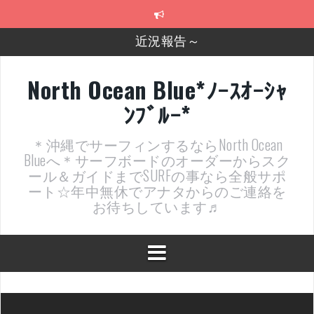
コ
近況報告～
ン
テ
2026年明けました〜
ン
ツ
2025年もあざ～した！
へ
North Ocean Blue*ﾉｰｽｵｰｼｬ
ス
近況報告ww
ﾝﾌﾞﾙｰ*
キ
ッ
ヤッチマッターーーー！！！
プ
＊沖縄でサーフィンするならNorth Ocean
支部長就任報告と支部予選・検定開催決定！
Blueへ＊サーフボードのオーダーからスク
ール＆ガイドまでSURFの事なら全般サポ
ート☆年中無休でアナタからのご連絡を
お待ちしています♬