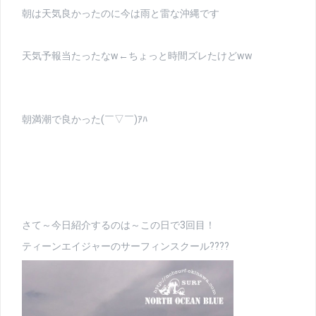
朝は天気良かったのに今は雨と雷な沖縄です
天気予報当たったなw←ちょっと時間ズレたけどww
朝満潮で良かった(￣▽￣)ｱﾊ
さて～今日紹介するのは～この日で3回目！
ティーンエイジャーのサーフィンスクール????