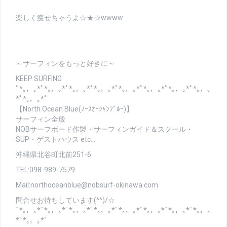
楽しく痩せちゃうよ☆★☆wwww
～サーフィンをもっと好きに～
KEEP SURFING
ﾟ*｡，｡*ﾟ*｡，｡*ﾟ*｡，｡*ﾟ*｡，｡*ﾟ*｡，｡*ﾟ*｡，｡*ﾟ*｡，｡*ﾟ*｡，｡
*ﾟ*｡，｡*ﾟ
【North Ocean Blue(ﾉｰｽｵｰｼｬﾝﾌﾞﾙｰ)】
サーフィン全般
NOBサーフボード作製・サーフィンガイド＆スクール・
SUP・ゲストハウス etc…
沖縄県北谷町北前251-6
TEL:098-989-7579
Mail:northoceanblue@nobsurf-okinawa.com
問合せお待ちしています(^^)/☆
ﾟ*｡，｡*ﾟ*｡，｡*ﾟ*｡，｡*ﾟ*｡，｡*ﾟ*｡，｡*ﾟ*｡，｡*ﾟ*｡，｡*ﾟ*｡，｡
*ﾟ*｡，｡*ﾟ