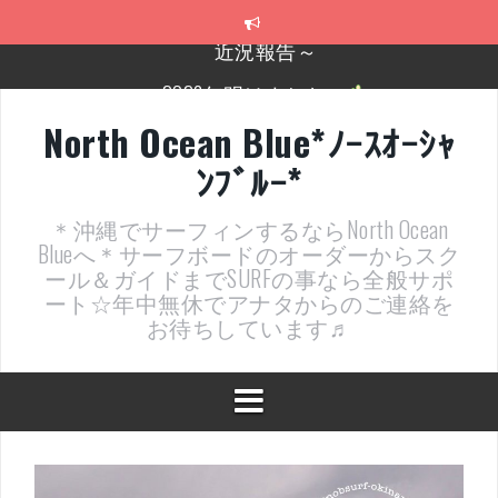
コ
ン
テ
2026年明けました〜
ン
ツ
2025年もあざ～した！
へ
North Ocean Blue*ﾉｰｽｵｰｼｬ
ス
近況報告ww
ﾝﾌﾞﾙｰ*
キ
ッ
ヤッチマッターーーー！！！
プ
＊沖縄でサーフィンするならNorth Ocean
支部長就任報告と支部予選・検定開催決定！
Blueへ＊サーフボードのオーダーからスク
ール＆ガイドまでSURFの事なら全般サポ
近況報告～
ート☆年中無休でアナタからのご連絡を
お待ちしています♬