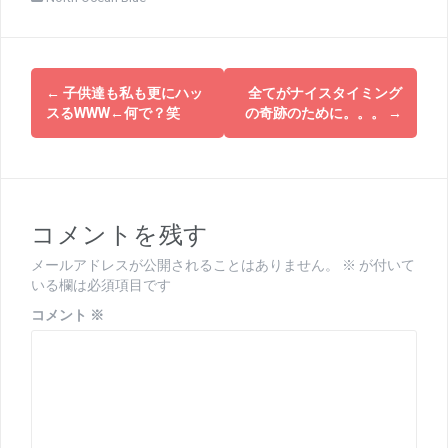
投
←
子供達も私も更にハッ
全てがナイスタイミング
稿
スるWWW←何で？笑
の奇跡のために。。。
→
ナ
ビ
ゲ
コメントを残す
ー
メールアドレスが公開されることはありません。
※
が付いて
シ
いる欄は必須項目です
ョ
コメント
※
ン