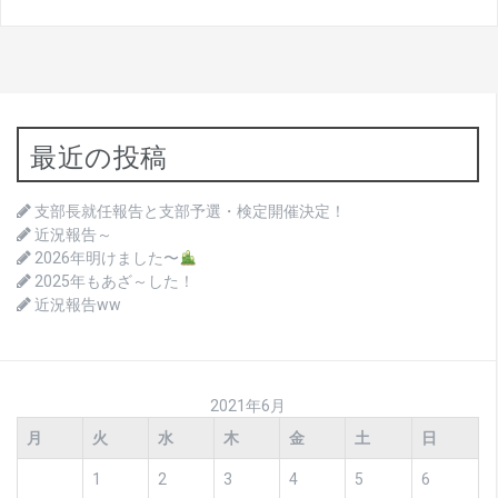
最近の投稿
支部長就任報告と支部予選・検定開催決定！
近況報告～
2026年明けました〜
2025年もあざ～した！
近況報告ww
2021年6月
月
火
水
木
金
土
日
1
2
3
4
5
6