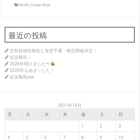
North Ocean Blue
最近の投稿
支部長就任報告と支部予選・検定開催決定！
近況報告～
2026年明けました〜
2025年もあざ～した！
近況報告ww
2021年10月
月
火
水
木
金
土
日
1
2
3
4
5
6
7
8
9
10