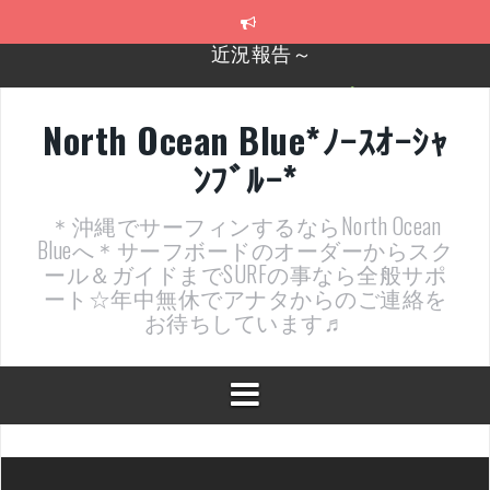
コ
ン
テ
2026年明けました〜
ン
ツ
2025年もあざ～した！
へ
North Ocean Blue*ﾉｰｽｵｰｼｬ
ス
近況報告ww
ﾝﾌﾞﾙｰ*
キ
ッ
ヤッチマッターーーー！！！
プ
＊沖縄でサーフィンするならNorth Ocean
支部長就任報告と支部予選・検定開催決定！
Blueへ＊サーフボードのオーダーからスク
ール＆ガイドまでSURFの事なら全般サポ
ート☆年中無休でアナタからのご連絡を
お待ちしています♬