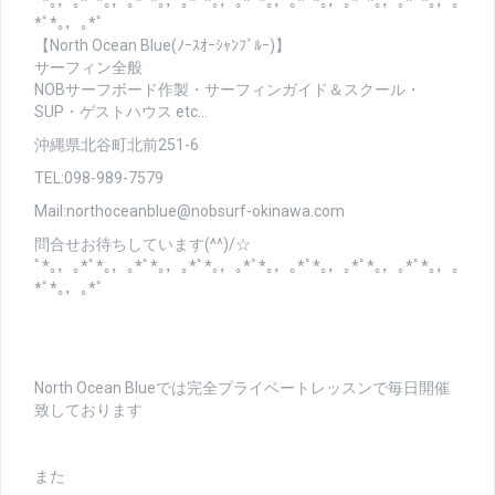
ﾟ*｡，｡*ﾟ*｡，｡*ﾟ*｡，｡*ﾟ*｡，｡*ﾟ*｡，｡*ﾟ*｡，｡*ﾟ*｡，｡*ﾟ*｡，｡
*ﾟ*｡，｡*ﾟ
【North Ocean Blue(ﾉｰｽｵｰｼｬﾝﾌﾞﾙｰ)】
サーフィン全般
NOBサーフボード作製・サーフィンガイド＆スクール・
SUP・ゲストハウス etc…
沖縄県北谷町北前251-6
TEL:098-989-7579
Mail:northoceanblue@nobsurf-okinawa.com
問合せお待ちしています(^^)/☆
ﾟ*｡，｡*ﾟ*｡，｡*ﾟ*｡，｡*ﾟ*｡，｡*ﾟ*｡，｡*ﾟ*｡，｡*ﾟ*｡，｡*ﾟ*｡，｡
*ﾟ*｡，｡*ﾟ
North Ocean Blueでは完全プライベートレッスンで毎日開催
致しております
また