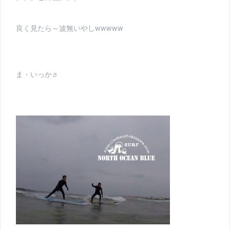
良く見たら～波無いやしwwwww
ま・いっか♬