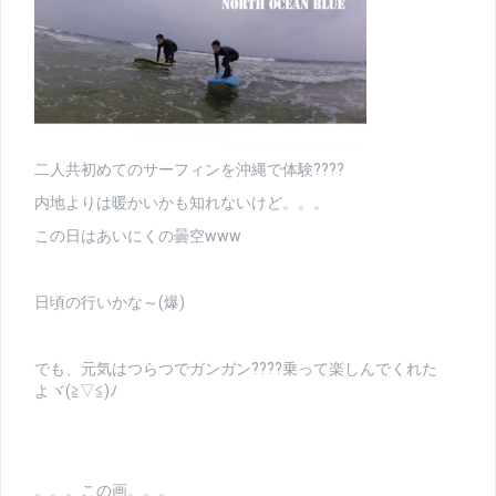
二人共初めてのサーフィンを沖縄で体験????
内地よりは暖かいかも知れないけど。。。
この日はあいにくの曇空www
日頃の行いかな～(爆)
でも、元気はつらつでガンガン????乗って楽しんでくれた
よヾ(≧▽≦)ﾉ
。。。この画。。。