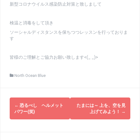
新型コロナウイルス感染防止対策と致しまして
検温と消毒をして頂き
ソーシャルディスタンスを保ちつつレッスンを行っておりま
す
皆様のご理解とご協力お願い致します<(_ _)>
North Ocean Blue
投
←
恐るべし ヘルメット
たまには～ 上を、空を見
稿
パワー(笑)
上げてみよう！
→
ナ
ビ