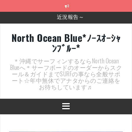
コ
ン
テ
2026年明けました〜
ン
ツ
2025年もあざ～した！
へ
North Ocean Blue*ﾉｰｽｵｰｼｬ
ス
近況報告ww
ﾝﾌﾞﾙｰ*
キ
ッ
ヤッチマッターーーー！！！
プ
＊沖縄でサーフィンするならNorth Ocean
支部長就任報告と支部予選・検定開催決定！
Blueへ＊サーフボードのオーダーからスク
ール＆ガイドまでSURFの事なら全般サポ
ート☆年中無休でアナタからのご連絡を
お待ちしています♬