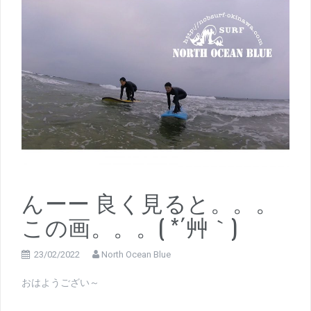
んーー 良く見ると。。。
この画。。。( *´艸｀)
23/02/2022
North Ocean Blue
おはようござい～