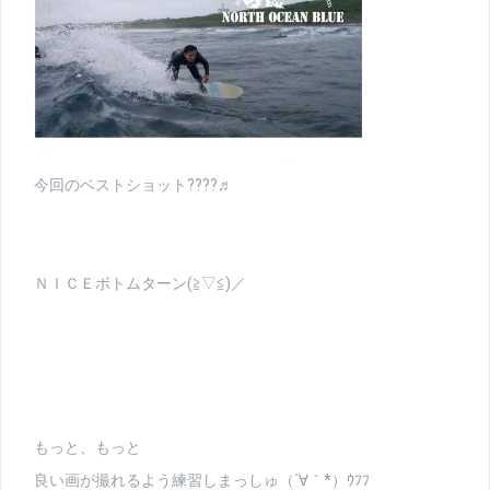
今回のベストショット????♬
ＮＩＣＥボトムターン(≧▽≦)／
もっと、もっと
良い画が撮れるよう練習しまっしゅ（´∀｀*）ｳﾌﾌ