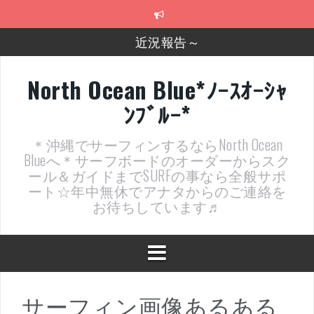
コ
ン
テ
近況報告～
ン
ツ
2026年明けました〜
へ
North Ocean Blue*ﾉｰｽｵｰｼｬ
ス
2025年もあざ～した！
ﾝﾌﾞﾙｰ*
キ
ッ
近況報告ww
プ
＊沖縄でサーフィンするならNorth Ocean
ヤッチマッターーーー！！！
Blueへ＊サーフボードのオーダーからスク
ール＆ガイドまでSURFの事なら全般サポ
支部長就任報告と支部予選・検定開催決定！
ート☆年中無休でアナタからのご連絡を
お待ちしています♬
サーフィン画像あるある