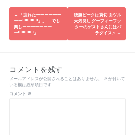
投
←
「疲れたーーーーーー
腰腹ピークは貸切 面ツル
稿
ーー!!!!!!!!!!!!!」」 「でも
天気良し グーフィーフッ
楽しーーーーーーー
ターのゲストさんにはパ
ナ
ー!!!!!!!!!!!!!」
ラダイス♬
→
ビ
ゲ
ー
コメントを残す
シ
メールアドレスが公開されることはありません。
※
が付いて
ョ
いる欄は必須項目です
ン
コメント
※