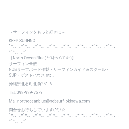
～サーフィンをもっと好きに～
KEEP SURFING
ﾟ*｡，｡*ﾟ*｡，｡*ﾟ*｡，｡*ﾟ*｡，｡*ﾟ*｡，｡*ﾟ*｡，｡*ﾟ*｡，｡*ﾟ*｡，｡
*ﾟ*｡，｡*ﾟ
【North Ocean Blue(ﾉｰｽｵｰｼｬﾝﾌﾞﾙｰ)】
サーフィン全般
NOBサーフボード作製・サーフィンガイド＆スクール・
SUP・ゲストハウス etc…
沖縄県北谷町北前251-6
TEL:098-989-7579
Mail:northoceanblue@nobsurf-okinawa.com
問合せお待ちしています(^^)/☆
ﾟ*｡，｡*ﾟ*｡，｡*ﾟ*｡，｡*ﾟ*｡，｡*ﾟ*｡，｡*ﾟ*｡，｡*ﾟ*｡，｡*ﾟ*｡，｡
*ﾟ*｡，｡*ﾟ