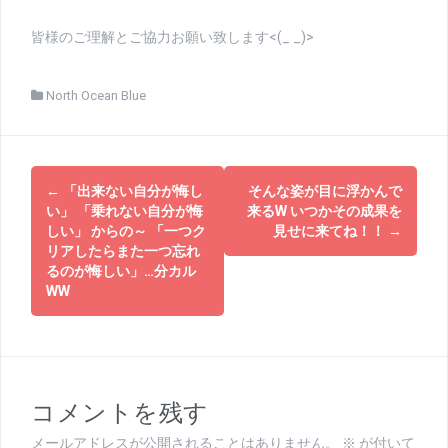
皆様のご理解とご協力お願い致します<(_ _)>
North Ocean Blue
投
←
「出来ない自分が悔し
そんな姿が目に浮かんで
稿
い」 「乗れない自分が悔
来るW いつかその成果を
しい」 からの～ 「一つク
見せに来てね！！
→
ナ
リアしたらまた一つ忘れ
るのが悔しい」…分カル
ビ
WW
ゲ
ー
シ
コメントを残す
ョ
メールアドレスが公開されることはありません。
※
が付いて