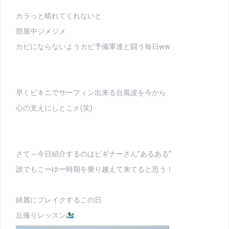
カラっと晴れてくれないと
部屋中ジメジメ
カビにならないようカビ予備軍達と闘う毎日ww
早くビキニでサーフィン出来る台風波を今から
心の支えにしとこ♬(笑)
さて～今日紹介するのはビギナーさん”あるある”
誰でもこーゆー時期を乗り越えて来てると思う！
綺麗にブレイクするこの日
丘撮りレッスン