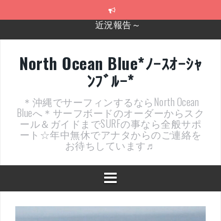
コ
ン
テ
2026年明けました〜
ン
ツ
2025年もあざ～した！
へ
North Ocean Blue*ﾉｰｽｵｰｼｬ
ス
近況報告ww
ﾝﾌﾞﾙｰ*
キ
ッ
ヤッチマッターーーー！！！
プ
＊沖縄でサーフィンするならNorth Ocean
支部長就任報告と支部予選・検定開催決定！
Blueへ＊サーフボードのオーダーからスク
ール＆ガイドまでSURFの事なら全般サポ
近況報告～
ート☆年中無休でアナタからのご連絡を
お待ちしています♬