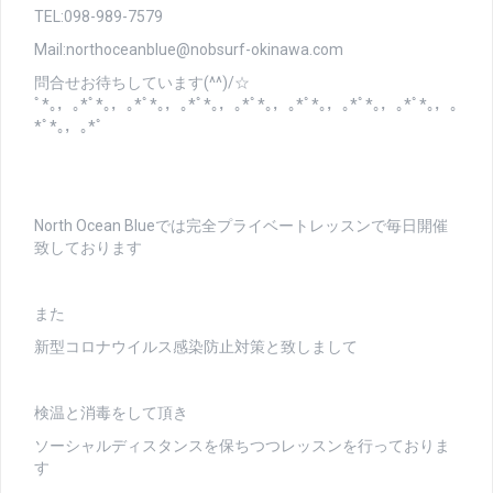
TEL:098-989-7579
Mail:northoceanblue@nobsurf-okinawa.com
問合せお待ちしています(^^)/☆
ﾟ*｡，｡*ﾟ*｡，｡*ﾟ*｡，｡*ﾟ*｡，｡*ﾟ*｡，｡*ﾟ*｡，｡*ﾟ*｡，｡*ﾟ*｡，｡
*ﾟ*｡，｡*ﾟ
North Ocean Blueでは完全プライベートレッスンで毎日開催
致しております
また
新型コロナウイルス感染防止対策と致しまして
検温と消毒をして頂き
ソーシャルディスタンスを保ちつつレッスンを行っておりま
す