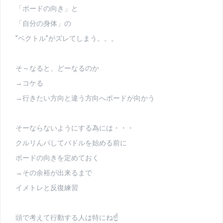
「ボードの向き」と
「自分の身体」の
”ベクトル”がズレてしまう。。。
そ～なると、どーなるのか
→コケる
→行きたい方向と違う方向へボードが向かう
そーならないようにする為には・・・
クルリんパしてパドルを始める前に
ボードの向きを定めておく
→その余裕が出来るまで
イメトレと反復練習
頭で考えて行動する人は特にね☝