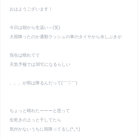
おはようございます！
今日は朝から生温い～(笑)
大雨降ったのか通勤ラッシュの車のタイヤから水しぶきが
現在は晴れてて
天気予報では30℃になるらしい
。。。が雨は降るんだって(￣▽￣)
ちょっと晴れたーーーと思って
生乾きの上っと干してたら
気付かないうちに雨降ってるし(^_^;)