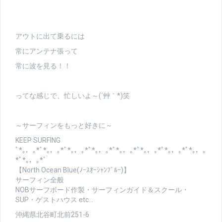
アウトに出て乗るには
常にアンテナ張って
常に波を見る！！
ってな感じで、忙しいよ～(´艸｀*)笑
～サーフィンをもっと好きに～
KEEP SURFING
ﾟ*｡，｡*ﾟ*｡，｡*ﾟ*｡，｡*ﾟ*｡，｡*ﾟ*｡，｡*ﾟ*｡，｡*ﾟ*｡，｡*ﾟ*｡，｡
*ﾟ*｡，｡*ﾟ
【North Ocean Blue(ﾉｰｽｵｰｼｬﾝﾌﾞﾙｰ)】
サーフィン全般
NOBサーフボード作製・サーフィンガイド＆スクール・
SUP・ゲストハウス etc…
沖縄県北谷町北前251-6