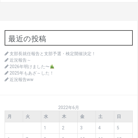
最近の投稿
支部長就任報告と支部予選・検定開催決定！
近況報告～
2026年明けました〜
2025年もあざ～した！
近況報告ww
2022年6月
月
火
水
木
金
土
日
1
2
3
4
5