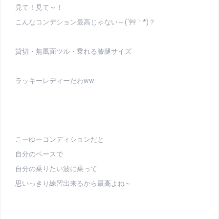
見て！見て～！
こんなコンデション最高じゃない～(´艸｀*)？
貸切・無風面ツル・乗れる膝腿サイズ
ラッキーレディーだわww
こーゆーコンディションだと
自分のペースで
自分の乗りたい波に乗って
思いっきり練習出来るから最高よね～