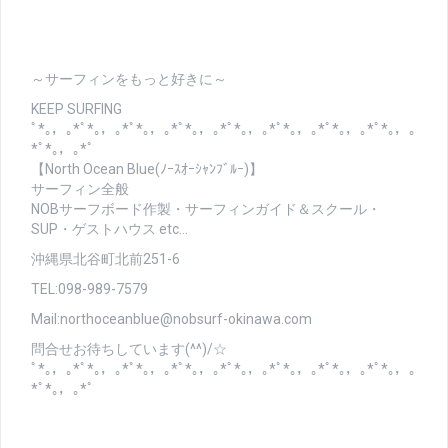
～サーフィンをもっと好きに～
KEEP SURFING
ﾟ*｡，｡*ﾟ*｡，｡*ﾟ*｡，｡*ﾟ*｡，｡*ﾟ*｡，｡*ﾟ*｡，｡*ﾟ*｡，｡*ﾟ*｡，｡
*ﾟ*｡，｡*ﾟ
【North Ocean Blue(ﾉｰｽｵｰｼｬﾝﾌﾞﾙｰ)】
サーフィン全般
NOBサーフボード作製・サーフィンガイド＆スクール・
SUP・ゲストハウス etc…
沖縄県北谷町北前251-6
TEL:098-989-7579
Mail:northoceanblue@nobsurf-okinawa.com
問合せお待ちしています(^^)/☆
ﾟ*｡，｡*ﾟ*｡，｡*ﾟ*｡，｡*ﾟ*｡，｡*ﾟ*｡，｡*ﾟ*｡，｡*ﾟ*｡，｡*ﾟ*｡，｡
*ﾟ*｡，｡*ﾟ