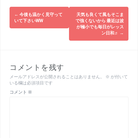
投
←
今後も温かく見守って
天気も良くて風もそこま
稿
いて下さいWW
で強くないから 最近は波
が極小でも毎日がレッス
ナ
ン日和♬
→
ビ
ゲ
ー
コメントを残す
シ
メールアドレスが公開されることはありません。
※
が付いて
ョ
いる欄は必須項目です
コメント
※
ン