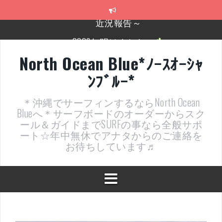
コ
ン
テ
2026年明けました〜
ン
ツ
2025年もあざ～した！
へ
North Ocean Blue*ﾉｰｽｵｰｼｬ
ス
近況報告ww
ﾝﾌﾞﾙｰ*
キ
ッ
ヤッチマッターーーー！！！
プ
＊沖縄でサーフィンするならNorth Ocean
支部長就任報告と支部予選・検定開催決定！
Blueへ＊サーフボードのオーダーからスク
ール＆ガイドまでSURFの事なら全般サポ
ート☆年中無休でアナタからのご連絡を
お待ちしています♬