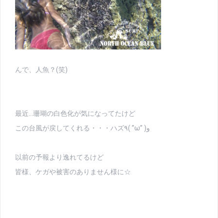
んで、人魚？(笑)
最近…珊瑚の白色化が気になってたけど
この台風が戻してくれる・・・ハズ٩( ”ω” )و
以前の予報より逸れてるけど
皆様、ケガや被害のありません様に☆