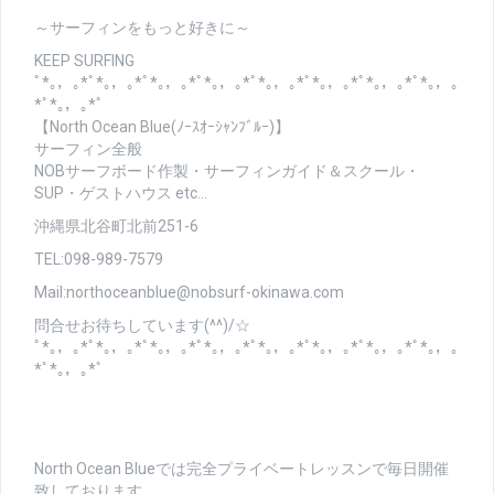
～サーフィンをもっと好きに～
KEEP SURFING
ﾟ*｡，｡*ﾟ*｡，｡*ﾟ*｡，｡*ﾟ*｡，｡*ﾟ*｡，｡*ﾟ*｡，｡*ﾟ*｡，｡*ﾟ*｡，｡
*ﾟ*｡，｡*ﾟ
【North Ocean Blue(ﾉｰｽｵｰｼｬﾝﾌﾞﾙｰ)】
サーフィン全般
NOBサーフボード作製・サーフィンガイド＆スクール・
SUP・ゲストハウス etc…
沖縄県北谷町北前251-6
TEL:098-989-7579
Mail:northoceanblue@nobsurf-okinawa.com
問合せお待ちしています(^^)/☆
ﾟ*｡，｡*ﾟ*｡，｡*ﾟ*｡，｡*ﾟ*｡，｡*ﾟ*｡，｡*ﾟ*｡，｡*ﾟ*｡，｡*ﾟ*｡，｡
*ﾟ*｡，｡*ﾟ
North Ocean Blueでは完全プライベートレッスンで毎日開催
致しております