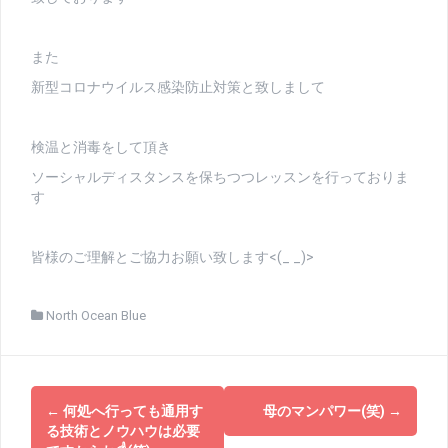
また
新型コロナウイルス感染防止対策と致しまして
検温と消毒をして頂き
ソーシャルディスタンスを保ちつつレッスンを行っておりま
す
皆様のご理解とご協力お願い致します<(_ _)>
North Ocean Blue
投
←
何処へ行っても通用す
母のマンパワー(笑)
→
稿
る技術とノウハウは必要