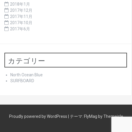
2018年1月
2017年12月
2017年11月
2017年10月
2017年6月
カテゴリー
North Ocean Blue
SURFBOARD
Proudly powered by WordPress
|
テーマ:
FlyMag
by Themeisle
North
サ
青
中々
当
RLM・
南
ゲ
気
about
English
中
HOME