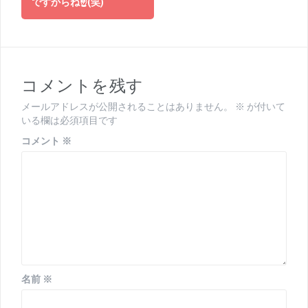
ですからね☝(笑)
ナ
ビ
ゲ
コメントを残す
ー
シ
メールアドレスが公開されることはありません。
※
が付いて
いる欄は必須項目です
ョ
コメント
※
ン
名前
※