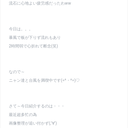
流石に心地よい疲労感だったわww
今日は。。。
暴風で板が下りず流れもあり
2時間弱で心折れて断念(笑)
なので～
ニャン達と台風を満喫中です(=^・^=)♡
さて～今日紹介するのは・・・
最近超多忙の為
画像整理が追い付かず(;’∀’)