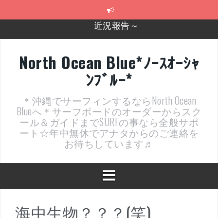
コ
ン
テ
2026年明けました〜
ン
ツ
2025年もあざ～した！
へ
North Ocean Blue*ﾉｰｽｵｰｼｬ
ス
近況報告ww
ﾝﾌﾞﾙｰ*
キ
ッ
ヤッチマッターーーー！！！
プ
＊沖縄でサーフィンするならNorth Ocean
支部長就任報告と支部予選・検定開催決定！
Blueへ＊サーフボードのオーダーからスク
ール＆ガイドまでSURFの事なら全般サポ
近況報告～
ート☆年中無休でアナタからのご連絡を
お待ちしています♬
海中生物？？？(笑)