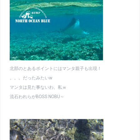
北部のとあるポイントにはマンタ親子も出現！
。。。だったみたいw
マンタは見た事ないわ、私ｗ
流石われらがBOSS NOBU～