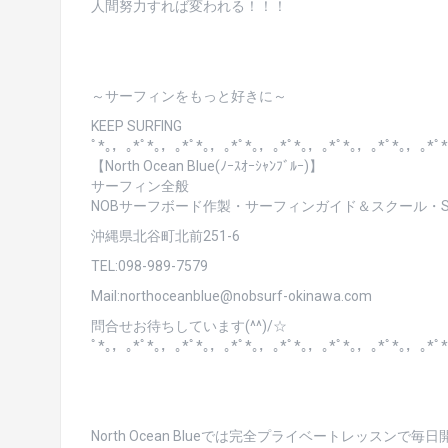
人間努力すれば変われる！！！
～サーフィンをもっと好きに～
KEEP SURFING
ﾟ*｡，｡*ﾟ*｡，｡*ﾟ*｡，｡*ﾟ*｡，｡*ﾟ*｡，｡*ﾟ*｡，｡*ﾟ*｡，｡*ﾟ
【North Ocean Blue(ﾉｰｽｵｰｼｬﾝﾌﾞﾙｰ)】
サーフィン全般
NOBサーフボード作製・サーフィンガイド＆スクール・SU
沖縄県北谷町北前251-6
TEL:098-989-7579
Mail:northoceanblue@nobsurf-okinawa.com
問合せお待ちしています(^^)/☆
ﾟ*｡，｡*ﾟ*｡，｡*ﾟ*｡，｡*ﾟ*｡，｡*ﾟ*｡，｡*ﾟ*｡，｡*ﾟ*｡，｡*ﾟ
North Ocean Blueでは完全プライベートレッスンで