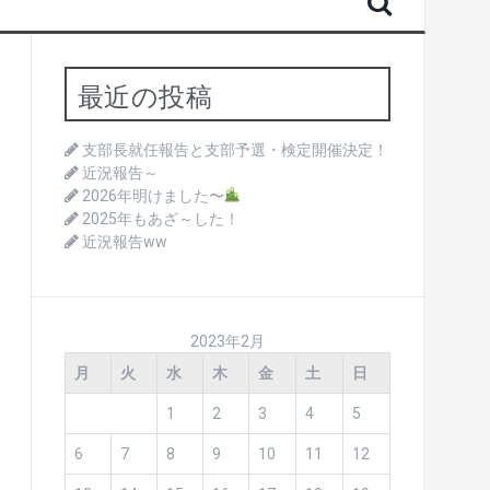
最近の投稿
支部長就任報告と支部予選・検定開催決定！
近況報告～
2026年明けました〜
2025年もあざ～した！
近況報告ww
2023年2月
月
火
水
木
金
土
日
1
2
3
4
5
6
7
8
9
10
11
12