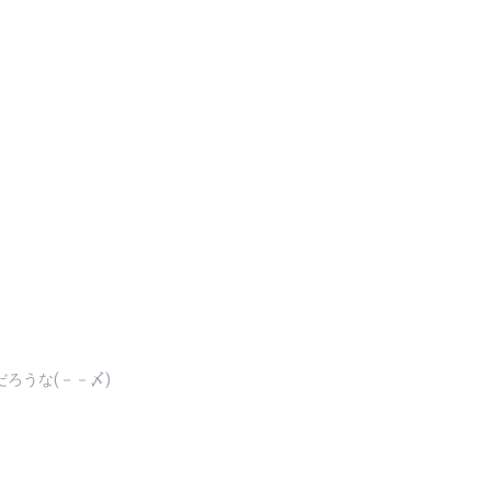
ろうな(－－〆)