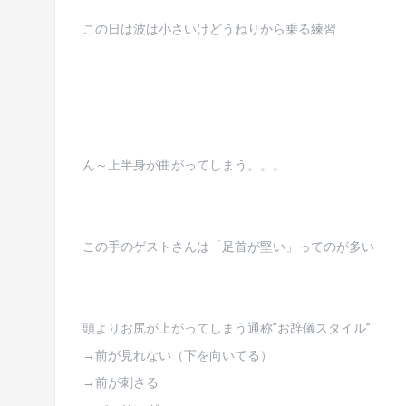
この日は波は小さいけどうねりから乗る練習
ん～上半身が曲がってしまう。。。
この手のゲストさんは「足首が堅い」ってのが多い
頭よりお尻が上がってしまう通称”お辞儀スタイル”
→前が見れない（下を向いてる）
→前が刺さる