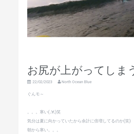
お尻が上がってしまう
22/02/2023
North Ocean Blue
ぐんモ～
。。。寒い( ;∀;)笑
気分は夏に向かっていたから余計に倍増してるのか(笑)
朝から寒い。。。