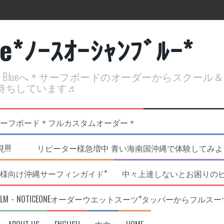
ue*ﾉｰｽｵｰｼｬﾝﾌﾞﾙｰ*
ean Blueへ＊サーフボードのオーダーからスクー
待ちしています♬
定開催決定！
リジナルNOBサーフボード＊フルカスタムオーダー＊
!!! リピーター様急増中 青い海南国沖縄で体験してみよう!
様向け沖縄サーフィンガイド*
中々上達しないとお困りの
RLM・NOTICEONEオーダーウエットスーツ*タッパーからフルスー