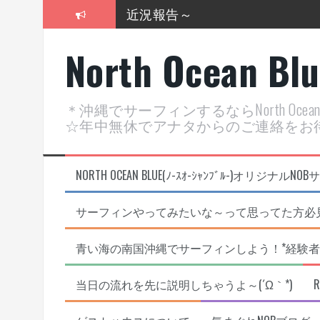
コ
2026年明けました〜
ン
テ
2025年もあざ～した！
North Ocean Bl
ン
ツ
近況報告ww
へ
ス
ヤッチマッターーーー！！！
＊沖縄でサーフィンするならNorth Oc
キ
☆年中無休でアナタからのご連絡をお
ッ
支部長就任報告と支部予選・検
プ
NORTH OCEAN BLUE(ﾉ-ｽｵ-ｼｬﾝﾌﾞﾙ-)オ
サーフィンやってみたいな～って思ってた方必見
青い海の南国沖縄でサーフィンしよう！*経験者
当日の流れを先に説明しちゃうよ～(´Ω｀*)