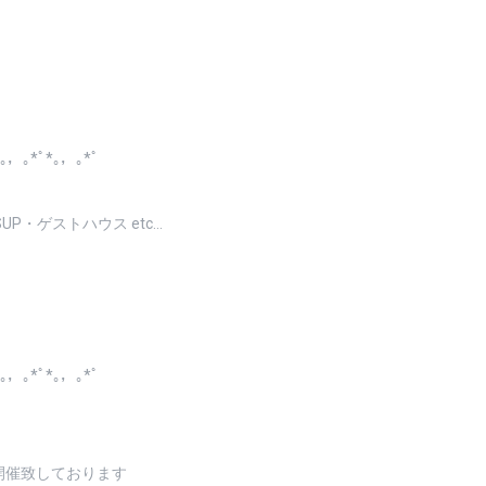
*｡，｡*ﾟ*｡，｡*ﾟ
P・ゲストハウス etc…
*｡，｡*ﾟ*｡，｡*ﾟ
毎日開催致しております