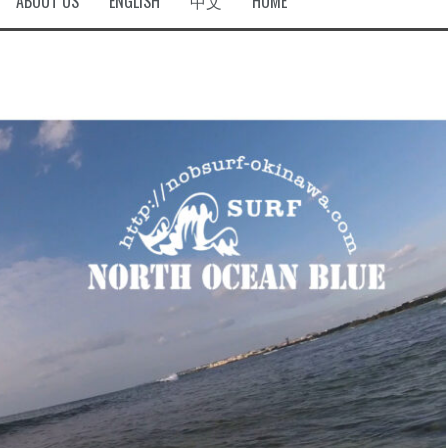
ABOUT US
ENGLISH
中文
HOME