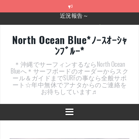
コ
ン
テ
2026年明けました〜
ン
ツ
2025年もあざ～した！
へ
North Ocean Blue*ﾉｰｽｵｰｼｬ
ス
近況報告ww
ﾝﾌﾞﾙｰ*
キ
ッ
ヤッチマッターーーー！！！
プ
＊沖縄でサーフィンするならNorth Ocean
支部長就任報告と支部予選・検定開催決定！
Blueへ＊サーフボードのオーダーからスク
ール＆ガイドまでSURFの事なら全般サポ
近況報告～
ート☆年中無休でアナタからのご連絡を
お待ちしています♬