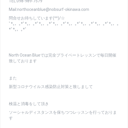
TEL:098-989-7579
Mail:northoceanblue@nobsurf-okinawa.com
問合せお待ちしています(^^)/☆
ﾟ*｡，｡*ﾟ*｡，｡*ﾟ*｡，｡*ﾟ*｡，｡*ﾟ*｡，｡*ﾟ*｡，｡*ﾟ*｡，｡*ﾟ*｡，｡
*ﾟ*｡，｡*ﾟ
North Ocean Blueでは完全プライベートレッスンで毎日開催
致しております
また
新型コロナウイルス感染防止対策と致しまして
検温と消毒をして頂き
ソーシャルディスタンスを保ちつつレッスンを行っておりま
す