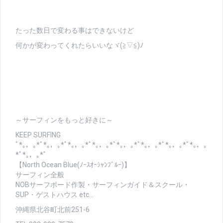
たった数日で変わる事はできないけど
何かが変わってくれたらいいなヾ(≧▽≦)ﾉ
～サーフィンをもっと好きに～
KEEP SURFING
ﾟ*｡，｡*ﾟ*｡，｡*ﾟ*｡，｡*ﾟ*｡，｡*ﾟ*｡，｡*ﾟ*｡，｡*ﾟ*｡，｡*ﾟ*｡，｡
*ﾟ*｡，｡*ﾟ
【North Ocean Blue(ﾉｰｽｵｰｼｬﾝﾌﾞﾙｰ)】
サーフィン全般
NOBサーフボード作製・サーフィンガイド＆スクール・
SUP・ゲストハウス etc…
沖縄県北谷町北前251-6