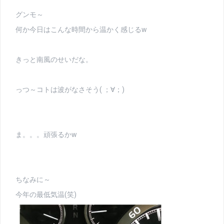
グンモ～
何か今日はこんな時間から温かく感じるw
きっと南風のせいだな。
っつ～コトは波がなさそう( ；∀；)
ま。。。頑張るかw
ちなみに～
今年の最低気温(笑)