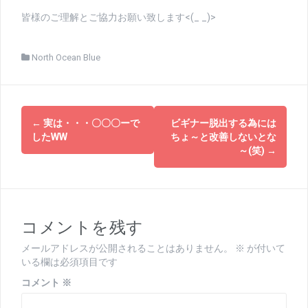
皆様のご理解とご協力お願い致します<(_ _)>
North Ocean Blue
投
←
実は・・・〇〇〇ーで
ビギナー脱出する為には
稿
したWW
ちょ～と改善しないとな
～(笑)
→
ナ
ビ
ゲ
コメントを残す
ー
メールアドレスが公開されることはありません。
※
が付いて
シ
いる欄は必須項目です
ョ
コメント
※