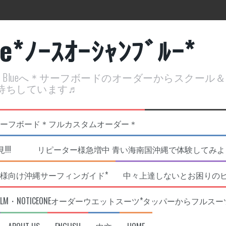
ue*ﾉｰｽｵｰｼｬﾝﾌﾞﾙｰ*
ean Blueへ＊サーフボードのオーダーからスクー
待ちしています♬
定開催決定！
リジナルNOBサーフボード＊フルカスタムオーダー＊
!!! リピーター様急増中 青い海南国沖縄で体験してみよう!
様向け沖縄サーフィンガイド*
中々上達しないとお困りの
RLM・NOTICEONEオーダーウエットスーツ*タッパーからフルスー