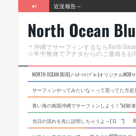
コ
2026年明けました〜
ン
テ
2025年もあざ～した！
North Ocean Bl
ン
ツ
近況報告ww
へ
ス
ヤッチマッターーーー！！！
＊沖縄でサーフィンするならNorth Oc
キ
☆年中無休でアナタからのご連絡をお
ッ
支部長就任報告と支部予選・検
プ
NORTH OCEAN BLUE(ﾉ-ｽｵ-ｼｬﾝﾌﾞﾙ-)オ
サーフィンやってみたいな～って思ってた方必見
青い海の南国沖縄でサーフィンしよう！*経験者
当日の流れを先に説明しちゃうよ～(´Ω｀*)