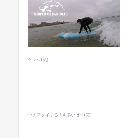
ケツ♡(笑)
ウチアタイする人も多いはず(笑)