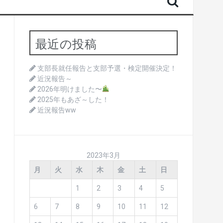
最近の投稿
支部長就任報告と支部予選・検定開催決定！
近況報告～
2026年明けました〜
2025年もあざ～した！
近況報告ww
2023年3月
月
火
水
木
金
土
日
1
2
3
4
5
6
7
8
9
10
11
12