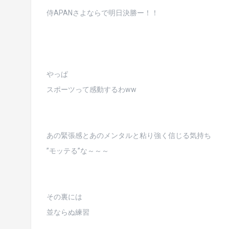
侍APANさよならで明日決勝ー！！
やっぱ
スポーツって感動するわww
あの緊張感とあのメンタルと粘り強く信じる気持ち
”モッテる”な～～～
その裏には
並ならぬ練習