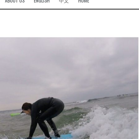
ABOUT US
ENGLISH
中文
HOME