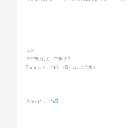
てか！
今年初だけど…2年振り？
5ｍｍラバーフル引っ張り出して入水！
温か～(*´▽｀*)