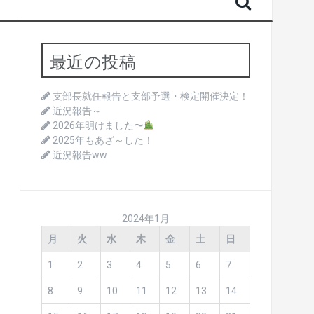
最近の投稿
支部長就任報告と支部予選・検定開催決定！
近況報告～
2026年明けました〜
2025年もあざ～した！
近況報告ww
2024年1月
月
火
水
木
金
土
日
1
2
3
4
5
6
7
8
9
10
11
12
13
14