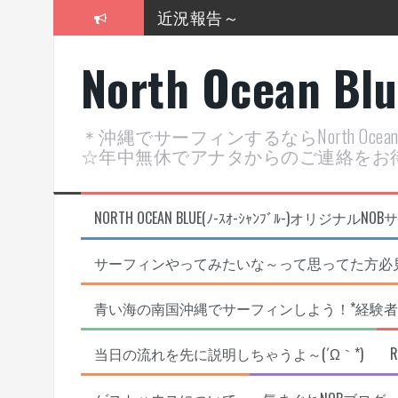
近況報告～
コ
ン
2026年明けました〜
テ
North Ocean Bl
ン
2025年もあざ～した！
ツ
へ
近況報告ww
ス
＊沖縄でサーフィンするならNorth Oc
キ
ヤッチマッターーーー！！！
☆年中無休でアナタからのご連絡をお
ッ
プ
支部長就任報告と支部予選・検
NORTH OCEAN BLUE(ﾉ-ｽｵ-ｼｬﾝﾌﾞﾙ-)オ
サーフィンやってみたいな～って思ってた方必見
青い海の南国沖縄でサーフィンしよう！*経験者
当日の流れを先に説明しちゃうよ～(´Ω｀*)