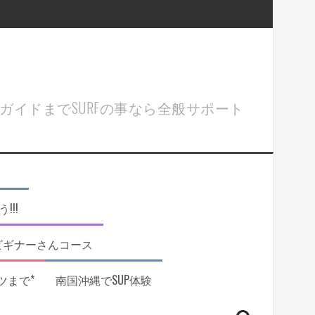
ル＆ガイドまでSURFの事なら全般サポート
!!
ビギナーさんコース
ツまで*
南国沖縄でSUP体験