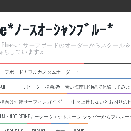
ue*ﾉｰｽｵｰｼｬﾝﾌﾞﾙｰ*
ean Blueへ＊サーフボードのオーダーからスクー
待ちしています♬
定開催決定！
リジナルNOBサーフボード＊フルカスタムオーダー＊
!!! リピーター様急増中 青い海南国沖縄で体験してみよう!
様向け沖縄サーフィンガイド*
中々上達しないとお困りの
RLM・NOTICEONEオーダーウエットスーツ*タッパーからフルスー