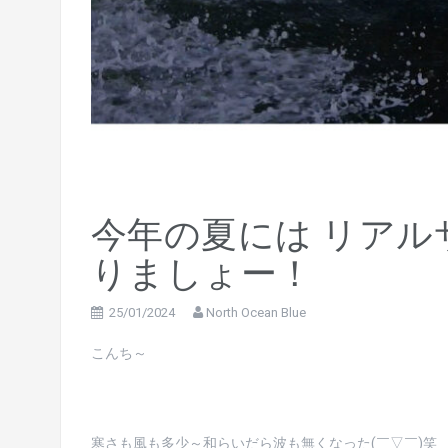
今年の夏には リアル
りましょー！
25/01/2024
North Ocean Blue
こんち～
寒さも風も多少～和らいだら波も無くなった(￣▽￣)笑