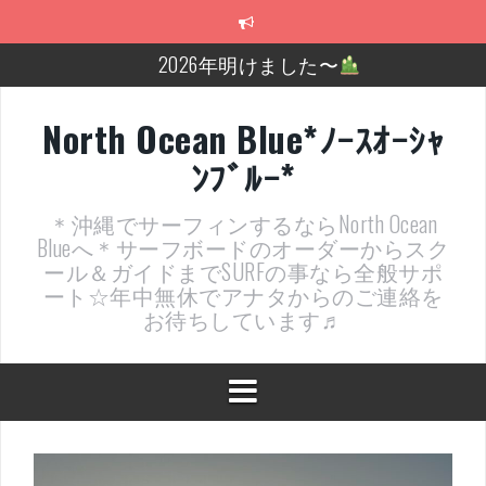
コ
ン
テ
2026年明けました〜
ン
ツ
2025年もあざ～した！
へ
North Ocean Blue*ﾉｰｽｵｰｼｬ
ス
近況報告ww
ﾝﾌﾞﾙｰ*
キ
ッ
ヤッチマッターーーー！！！
プ
＊沖縄でサーフィンするならNorth Ocean
支部長就任報告と支部予選・検定開催決定！
Blueへ＊サーフボードのオーダーからスク
ール＆ガイドまでSURFの事なら全般サポ
近況報告～
ート☆年中無休でアナタからのご連絡を
お待ちしています♬