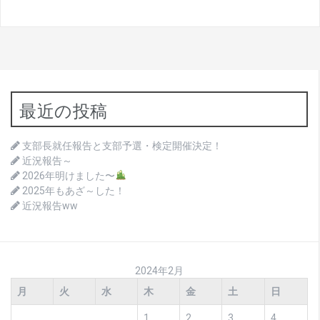
最近の投稿
支部長就任報告と支部予選・検定開催決定！
近況報告～
2026年明けました〜
2025年もあざ～した！
近況報告ww
2024年2月
月
火
水
木
金
土
日
1
2
3
4