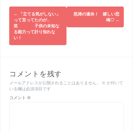
投
←
「立てる気がしない」
怒涛の連休！ 嬉しい悲
稿
って言ってたのが…
鳴♡
→
笑 子供の未知な
ナ
る能力って計り知れな
い！
ビ
ゲ
ー
シ
コメントを残す
ョ
メールアドレスが公開されることはありません。
※
が付いて
いる欄は必須項目です
ン
コメント
※