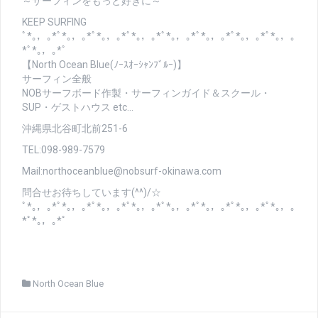
～サーフィンをもっと好きに～
KEEP SURFING
ﾟ*｡，｡*ﾟ*｡，｡*ﾟ*｡，｡*ﾟ*｡，｡*ﾟ*｡，｡*ﾟ*｡，｡*ﾟ*｡，｡*ﾟ*｡，｡
*ﾟ*｡，｡*ﾟ
【North Ocean Blue(ﾉｰｽｵｰｼｬﾝﾌﾞﾙｰ)】
サーフィン全般
NOBサーフボード作製・サーフィンガイド＆スクール・
SUP・ゲストハウス etc…
沖縄県北谷町北前251-6
TEL:098-989-7579
Mail:northoceanblue@nobsurf-okinawa.com
問合せお待ちしています(^^)/☆
ﾟ*｡，｡*ﾟ*｡，｡*ﾟ*｡，｡*ﾟ*｡，｡*ﾟ*｡，｡*ﾟ*｡，｡*ﾟ*｡，｡*ﾟ*｡，｡
*ﾟ*｡，｡*ﾟ
North Ocean Blue