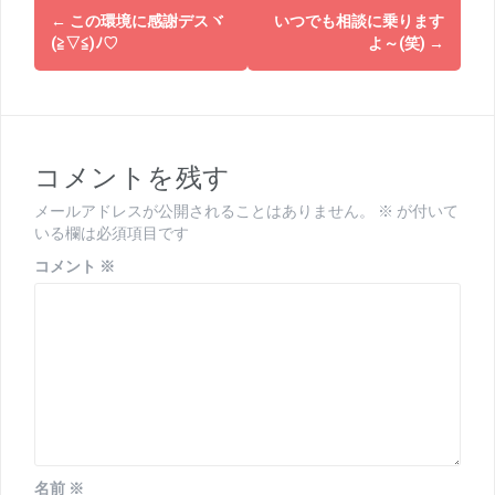
投
←
この環境に感謝デスヾ
いつでも相談に乗ります
稿
(≧▽≦)ﾉ♡
よ～(笑)
→
ナ
ビ
ゲ
コメントを残す
ー
メールアドレスが公開されることはありません。
※
が付いて
シ
いる欄は必須項目です
ョ
コメント
※
ン
名前
※