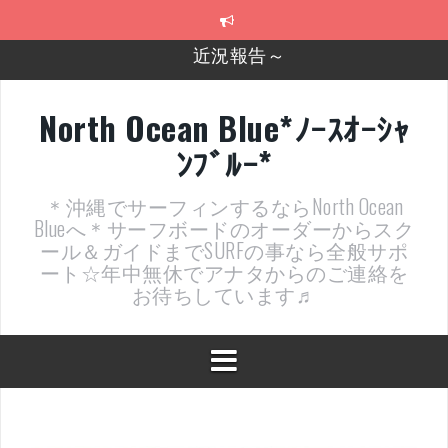
コ
ン
テ
2026年明けました〜
ン
ツ
2025年もあざ～した！
へ
North Ocean Blue*ﾉｰｽｵｰｼｬ
ス
近況報告ww
ﾝﾌﾞﾙｰ*
キ
ッ
ヤッチマッターーーー！！！
プ
＊沖縄でサーフィンするならNorth Ocean
支部長就任報告と支部予選・検定開催決定！
Blueへ＊サーフボードのオーダーからスク
ール＆ガイドまでSURFの事なら全般サポ
近況報告～
ート☆年中無休でアナタからのご連絡を
お待ちしています♬