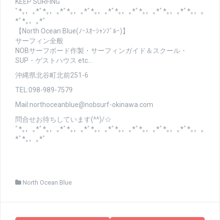
KEEP SURFING
ﾟ*｡，｡*ﾟ*｡，｡*ﾟ*｡，｡*ﾟ*｡，｡*ﾟ*｡，｡*ﾟ*｡，｡*ﾟ*｡，｡*ﾟ*｡，｡
*ﾟ*｡，｡*ﾟ
【North Ocean Blue(ﾉｰｽｵｰｼｬﾝﾌﾞﾙｰ)】
サーフィン全般
NOBサーフボード作製・サーフィンガイド＆スクール・
SUP・ゲストハウス etc…
沖縄県北谷町北前251-6
TEL:098-989-7579
Mail:northoceanblue@nobsurf-okinawa.com
問合せお待ちしています(^^)/☆
ﾟ*｡，｡*ﾟ*｡，｡*ﾟ*｡，｡*ﾟ*｡，｡*ﾟ*｡，｡*ﾟ*｡，｡*ﾟ*｡，｡*ﾟ*｡，｡
*ﾟ*｡，｡*ﾟ
North Ocean Blue