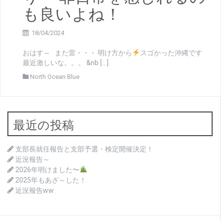
も良いよね！
18/04/2024
おはす～ また雷・・・ 明け方から
スゴかった沖縄です
最近激しいな。。。 &nb […]
North Ocean Blue
最近の投稿
支部長就任報告と支部予選・検定開催決定！
近況報告～
2026年明けました〜
2025年もあざ～した！
近況報告ww