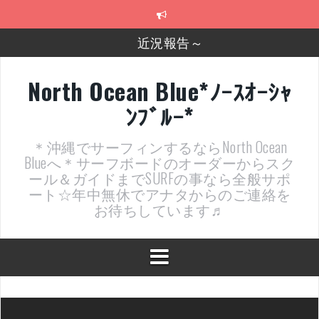
コ
ン
テ
近況報告～
ン
ツ
2026年明けました〜
へ
North Ocean Blue*ﾉｰｽｵｰｼｬ
ス
2025年もあざ～した！
ﾝﾌﾞﾙｰ*
キ
ッ
近況報告ww
プ
＊沖縄でサーフィンするならNorth Ocean
ヤッチマッターーーー！！！
Blueへ＊サーフボードのオーダーからスク
ール＆ガイドまでSURFの事なら全般サポ
支部長就任報告と支部予選・検定開催決定！
ート☆年中無休でアナタからのご連絡を
お待ちしています♬