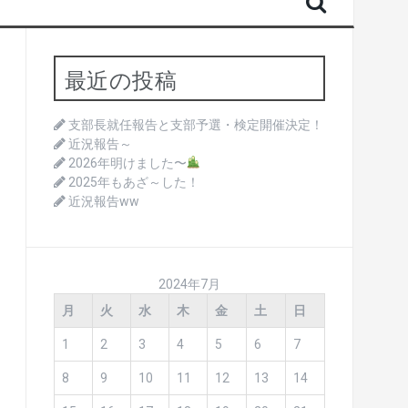
最近の投稿
支部長就任報告と支部予選・検定開催決定！
近況報告～
2026年明けました〜
2025年もあざ～した！
近況報告ww
2024年7月
月
火
水
木
金
土
日
1
2
3
4
5
6
7
8
9
10
11
12
13
14