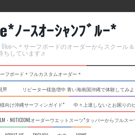
ue*ﾉｰｽｵｰｼｬﾝﾌﾞﾙｰ*
ean Blueへ＊サーフボードのオーダーからスクー
待ちしています♬
定開催決定！
リジナルNOBサーフボード＊フルカスタムオーダー＊
!!! リピーター様急増中 青い海南国沖縄で体験してみよう!
様向け沖縄サーフィンガイド*
中々上達しないとお困りの
RLM・NOTICEONEオーダーウエットスーツ*タッパーからフルスー