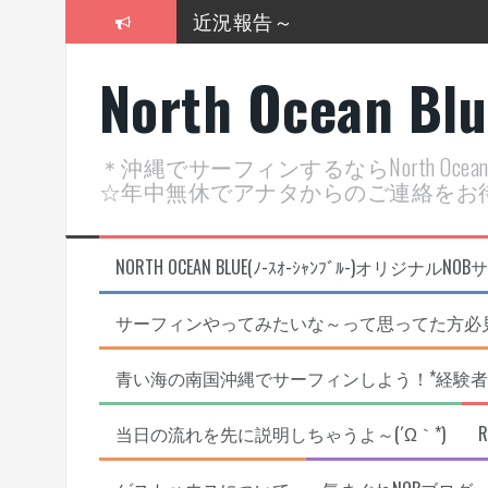
コ
2026年明けました〜
ン
テ
2025年もあざ～した！
North Ocean Bl
ン
ツ
近況報告ww
へ
ス
ヤッチマッターーーー！！！
＊沖縄でサーフィンするならNorth Oc
キ
☆年中無休でアナタからのご連絡をお
ッ
支部長就任報告と支部予選・検
プ
NORTH OCEAN BLUE(ﾉ-ｽｵ-ｼｬﾝﾌﾞﾙ-)オ
サーフィンやってみたいな～って思ってた方必見
青い海の南国沖縄でサーフィンしよう！*経験者
当日の流れを先に説明しちゃうよ～(´Ω｀*)