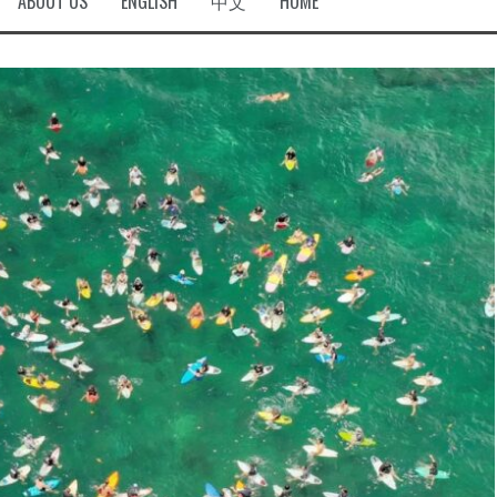
ABOUT US
ENGLISH
中文
HOME