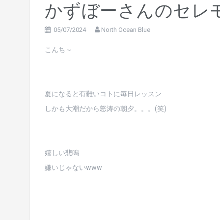
かずぼーさんのセレ
05/07/2024
North Ocean Blue
こんち～
夏になると有難いコトに毎日レッスン
しかも大潮だから怒涛の朝夕。。。(笑)
嬉しい悲鳴
嫌いじゃないwww