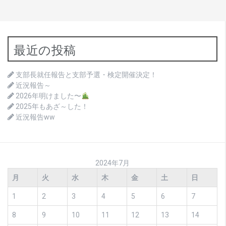
最近の投稿
支部長就任報告と支部予選・検定開催決定！
近況報告～
2026年明けました〜
2025年もあざ～した！
近況報告ww
2024年7月
月
火
水
木
金
土
日
1
2
3
4
5
6
7
8
9
10
11
12
13
14