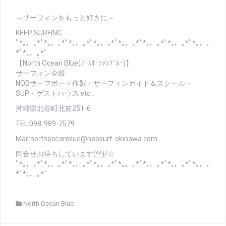
～サーフィンをもっと好きに～
KEEP SURFING
ﾟ*｡，｡*ﾟ*｡，｡*ﾟ*｡，｡*ﾟ*｡，｡*ﾟ*｡，｡*ﾟ*｡，｡*ﾟ*｡，｡*ﾟ*｡，｡
*ﾟ*｡，｡*ﾟ
【North Ocean Blue(ﾉｰｽｵｰｼｬﾝﾌﾞﾙｰ)】
サーフィン全般
NOBサーフボード作製・サーフィンガイド＆スクール・
SUP・ゲストハウス etc…
沖縄県北谷町北前251-6
TEL:098-989-7579
Mail:northoceanblue@nobsurf-okinawa.com
問合せお待ちしています(^^)/☆
ﾟ*｡，｡*ﾟ*｡，｡*ﾟ*｡，｡*ﾟ*｡，｡*ﾟ*｡，｡*ﾟ*｡，｡*ﾟ*｡，｡*ﾟ*｡，｡
*ﾟ*｡，｡*ﾟ
North Ocean Blue