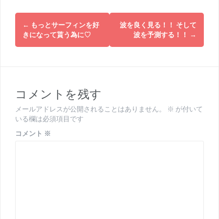
投
←
もっとサーフィンを好
波を良く見る！！ そして
稿
きになって貰う為に♡
波を予測する！！
→
ナ
ビ
ゲ
コメントを残す
ー
メールアドレスが公開されることはありません。
※
が付いて
シ
いる欄は必須項目です
ョ
コメント
※
ン