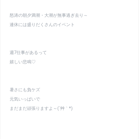
怒涛の朝夕満潮・大潮が無事過ぎ去り～
連休には盛りだくさんのイベント
週7仕事があるって
嬉しい悲鳴♡
暑さにも負ケズ
元気いっぱいで
まだまだ頑張りますよ～(´艸｀*)