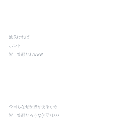
波良ければ
ホント
皆 笑顔だわwww
今日もなぜか波があるから
皆 笑顔だろうな(≧▽≦)ﾌﾌﾌ