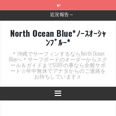
コ
ン
テ
2026年明けました〜
ン
ツ
2025年もあざ～した！
へ
North Ocean Blue*ﾉｰｽｵｰｼｬ
ス
近況報告ww
ﾝﾌﾞﾙｰ*
キ
ッ
ヤッチマッターーーー！！！
プ
＊沖縄でサーフィンするならNorth Ocean
支部長就任報告と支部予選・検定開催決定！
Blueへ＊サーフボードのオーダーからスク
ール＆ガイドまでSURFの事なら全般サポ
ート☆年中無休でアナタからのご連絡を
お待ちしています♬