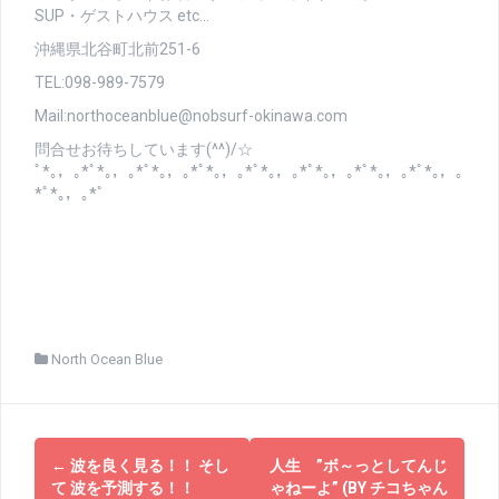
SUP・ゲストハウス etc…
沖縄県北谷町北前251-6
TEL:098-989-7579
Mail:northoceanblue@nobsurf-okinawa.com
問合せお待ちしています(^^)/☆
ﾟ*｡，｡*ﾟ*｡，｡*ﾟ*｡，｡*ﾟ*｡，｡*ﾟ*｡，｡*ﾟ*｡，｡*ﾟ*｡，｡*ﾟ*｡，｡
*ﾟ*｡，｡*ﾟ
North Ocean Blue
投
←
波を良く見る！！ そし
人生 ”ボ～っとしてんじ
稿
て 波を予測する！！
ゃねーよ” (BY チコちゃん