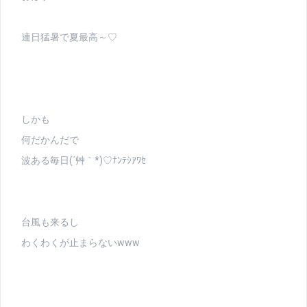
連日猛暑で夏最高～♡
しかも
何だかんだで
波ある毎日(´艸｀*)♡ﾅﾝﾃｼｱﾜｾ
台風も来るし
わくわくが止まらないwww