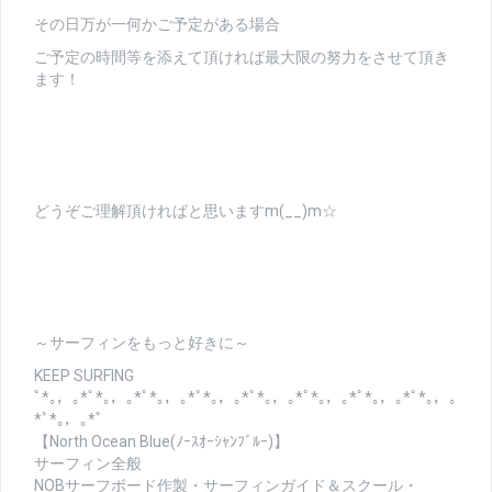
その日万が一何かご予定がある場合
ご予定の時間等を添えて頂ければ最大限の努力をさせて頂き
ます！
どうぞご理解頂ければと思いますm(__)m☆
～サーフィンをもっと好きに～
KEEP SURFING
ﾟ*｡，｡*ﾟ*｡，｡*ﾟ*｡，｡*ﾟ*｡，｡*ﾟ*｡，｡*ﾟ*｡，｡*ﾟ*｡，｡*ﾟ*｡，｡
*ﾟ*｡，｡*ﾟ
【North Ocean Blue(ﾉｰｽｵｰｼｬﾝﾌﾞﾙｰ)】
サーフィン全般
NOBサーフボード作製・サーフィンガイド＆スクール・