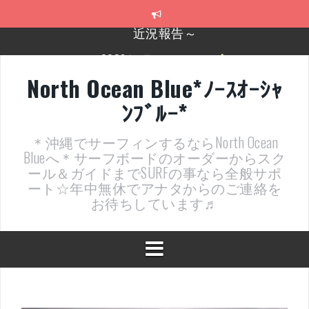
コ
ン
テ
2026年明けました〜
ン
ツ
2025年もあざ～した！
へ
North Ocean Blue*ﾉｰｽｵｰｼｬ
ス
近況報告ww
ﾝﾌﾞﾙｰ*
キ
ッ
ヤッチマッターーーー！！！
プ
＊沖縄でサーフィンするならNorth Ocean
支部長就任報告と支部予選・検定開催決定！
Blueへ＊サーフボードのオーダーからスク
ール＆ガイドまでSURFの事なら全般サポ
近況報告～
ート☆年中無休でアナタからのご連絡を
お待ちしています♬