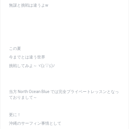
無謀と挑戦は違うよw
この夏
今までとは違う世界
挑戦してみよ～ヾ(≧▽≦)ﾉ
当方 North Ocean Blue では完全プライベートレッスンとなっ
ておりまして～
更に！
沖縄のサーフィン事情として