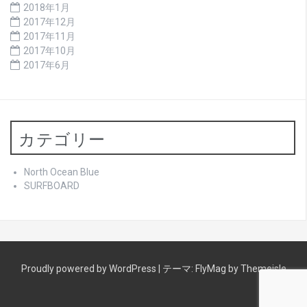
2018年1月
2017年12月
2017年11月
2017年10月
2017年6月
カテゴリー
North Ocean Blue
SURFBOARD
Proudly powered by WordPress
|
テーマ:
FlyMag
by Themeisle
North
サ
青
中々
当
RLM・
南
ゲ
気
about
English
中
HOME