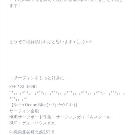
ます！
どうぞご理解頂ければと思いますm(__)m☆
～サーフィンをもっと好きに～
KEEP SURFING
ﾟ*｡，｡*ﾟ*｡，｡*ﾟ*｡，｡*ﾟ*｡，｡*ﾟ*｡，｡*ﾟ*｡，｡*ﾟ*｡，｡*ﾟ*｡，｡
*ﾟ*｡，｡*ﾟ
【North Ocean Blue(ﾉｰｽｵｰｼｬﾝﾌﾞﾙｰ)】
サーフィン全般
NOBサーフボード作製・サーフィンガイド＆スクール・
SUP・ゲストハウス etc…
沖縄県北谷町北前251-6