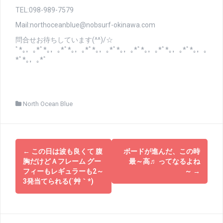
TEL:098-989-7579
Mail:northoceanblue@nobsurf-okinawa.com
問合せお待ちしています(^^)/☆
ﾟ*｡，｡*ﾟ*｡，｡*ﾟ*｡，｡*ﾟ*｡，｡*ﾟ*｡，｡*ﾟ*｡，｡*ﾟ*｡，｡*ﾟ*｡，｡
*ﾟ*｡，｡*ﾟ
North Ocean Blue
投
←
この日は波も良くて 腹
ボードが進んだ、この時
稿
胸だけどＡフレーム グー
最～高♬ ってなるよね
フィーもレギュラーも2～
～
→
ナ
3発当てられる(´艸｀*)
ビ
ゲ