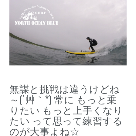
無謀と挑戦は違うけどね
～(´艸｀*) 常に もっと乗
りたい もっと上手くなり
たい って思って練習する
のが大事よね☆