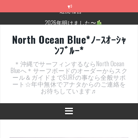
コ
ン
テ
2026年明けました〜
ン
ツ
2025年もあざ～した！
へ
North Ocean Blue*ﾉｰｽｵｰｼｬ
ス
近況報告ww
ﾝﾌﾞﾙｰ*
キ
ッ
ヤッチマッターーーー！！！
プ
＊沖縄でサーフィンするならNorth Ocean
支部長就任報告と支部予選・検定開催決定！
Blueへ＊サーフボードのオーダーからスク
ール＆ガイドまでSURFの事なら全般サポ
近況報告～
ート☆年中無休でアナタからのご連絡を
お待ちしています♬