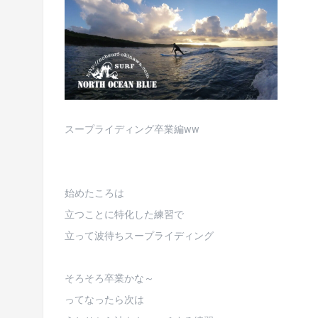
スープライディング卒業編ww
始めたころは
立つことに特化した練習で
立って波待ちスープライディング
そろそろ卒業かな～
ってなったら次は