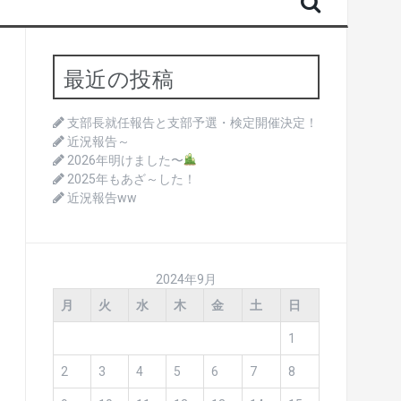
最近の投稿
支部長就任報告と支部予選・検定開催決定！
近況報告～
2026年明けました〜
2025年もあざ～した！
近況報告ww
2024年9月
月
火
水
木
金
土
日
1
2
3
4
5
6
7
8