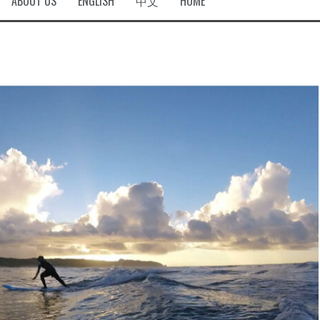
ABOUT US
ENGLISH
中文
HOME