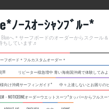
ue*ﾉｰｽｵｰｼｬﾝﾌﾞﾙｰ*
ean Blueへ＊サーフボードのオーダーからスクー
待ちしています♬
定開催決定！
リジナルNOBサーフボード＊フルカスタムオーダー＊
!!! リピーター様急増中 青い海南国沖縄で体験してみよう!
様向け沖縄サーフィンガイド*
中々上達しないとお困りの
RLM・NOTICEONEオーダーウエットスーツ*タッパーからフルスー