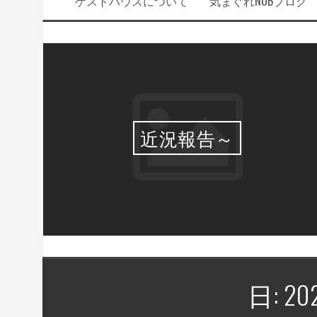
ゲストハウスについて
気まぐれNOBブログ
選・
近況報告～
日:
20