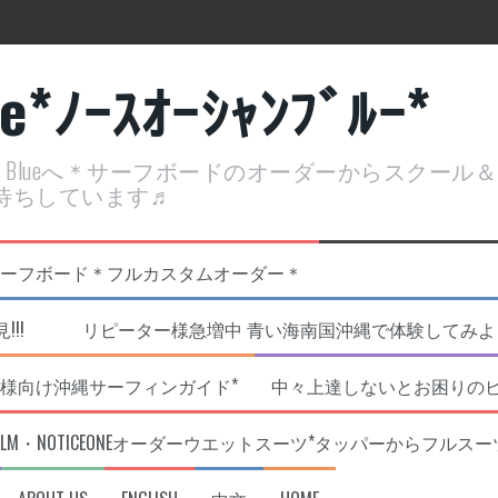
ue*ﾉｰｽｵｰｼｬﾝﾌﾞﾙｰ*
ean Blueへ＊サーフボードのオーダーからスクー
待ちしています♬
定開催決定！
リジナルNOBサーフボード＊フルカスタムオーダー＊
!!! リピーター様急増中 青い海南国沖縄で体験してみよう!
様向け沖縄サーフィンガイド*
中々上達しないとお困りの
RLM・NOTICEONEオーダーウエットスーツ*タッパーからフルスー