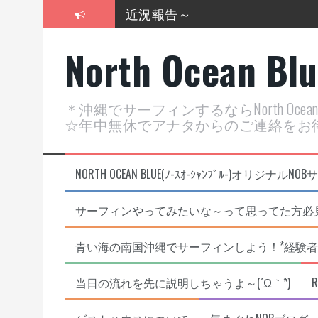
コ
近況報告～
ン
テ
2026年明けました〜
North Ocean Bl
ン
ツ
2025年もあざ～した！
へ
ス
近況報告ww
＊沖縄でサーフィンするならNorth Oc
キ
☆年中無休でアナタからのご連絡をお
ッ
ヤッチマッターーーー！！！
プ
支部長就任報告と支部予選・検
NORTH OCEAN BLUE(ﾉ-ｽｵ-ｼｬﾝﾌﾞﾙ-)オ
サーフィンやってみたいな～って思ってた方必見
青い海の南国沖縄でサーフィンしよう！*経験者
当日の流れを先に説明しちゃうよ～(´Ω｀*)