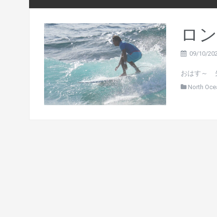
ロン
09/10/20
おはす～ 先
North Oce