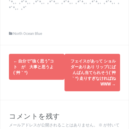
ﾟ*｡，｡*ﾟ*｡，｡*ﾟ*｡，｡*ﾟ*｡，｡*ﾟ*｡，｡*ﾟ*｡，｡*ﾟ*｡，｡*ﾟ*｡，｡
*ﾟ*｡，｡*ﾟ
North Ocean Blue
投
←
自分で”強く思う”コ
フェイスがあって ショル
稿
ト が 大事と思うよ
ダーありあり リップにば
(´艸｀*)
んばん当てられそう(´艸
ナ
｀*) 走りすぎなければね
WWW
→
ビ
ゲ
ー
コメントを残す
シ
メールアドレスが公開されることはありません。
※
が付いて