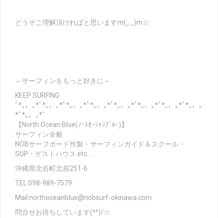
どうぞご理解頂ければと思いますm(__)m☆
～サーフィンをもっと好きに～
KEEP SURFING
ﾟ*｡，｡*ﾟ*｡，｡*ﾟ*｡，｡*ﾟ*｡，｡*ﾟ*｡，｡*ﾟ*｡，｡*ﾟ*｡，｡*ﾟ*｡，｡
*ﾟ*｡，｡*ﾟ
【North Ocean Blue(ﾉｰｽｵｰｼｬﾝﾌﾞﾙｰ)】
サーフィン全般
NOBサーフボード作製・サーフィンガイド＆スクール・
SUP・ゲストハウス etc…
沖縄県北谷町北前251-6
TEL:098-989-7579
Mail:northoceanblue@nobsurf-okinawa.com
問合せお待ちしています(^^)/☆