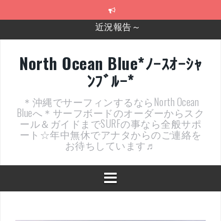
コ
ン
テ
2026年明けました〜
ン
ツ
2025年もあざ～した！
へ
North Ocean Blue*ﾉｰｽｵｰｼｬ
ス
近況報告ww
ﾝﾌﾞﾙｰ*
キ
ッ
ヤッチマッターーーー！！！
プ
＊沖縄でサーフィンするならNorth Ocean
支部長就任報告と支部予選・検定開催決定！
Blueへ＊サーフボードのオーダーからスク
ール＆ガイドまでSURFの事なら全般サポ
近況報告～
ート☆年中無休でアナタからのご連絡を
お待ちしています♬