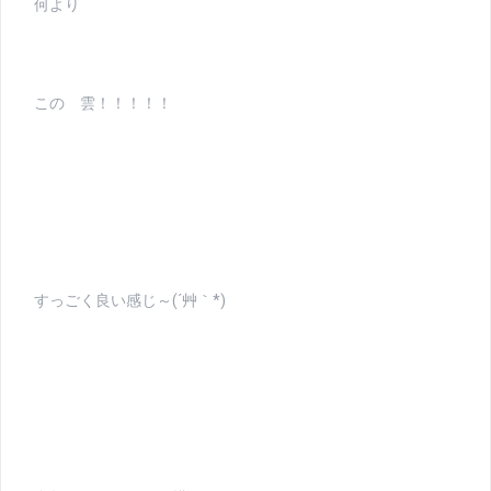
何より
この 雲！！！！！
すっごく良い感じ～(´艸｀*)