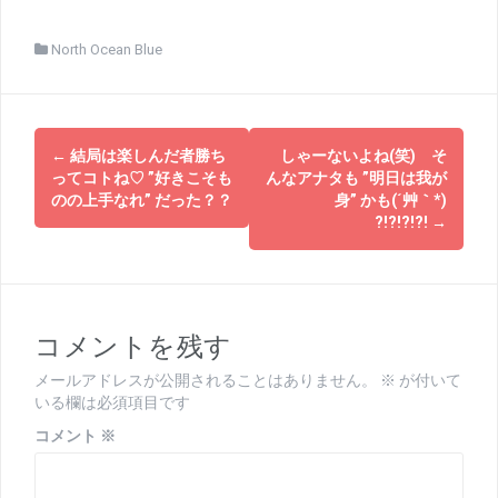
North Ocean Blue
投
←
結局は楽しんだ者勝ち
しゃーないよね(笑) そ
稿
ってコトね♡ ”好きこそも
んなアナタも ”明日は我が
のの上手なれ” だった？？
身” かも(´艸｀*)
ナ
?!?!?!?!
→
ビ
ゲ
ー
コメントを残す
シ
メールアドレスが公開されることはありません。
※
が付いて
ョ
いる欄は必須項目です
コメント
※
ン