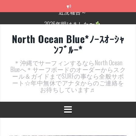
コ
ン
テ
2026年明けました〜
ン
ツ
2025年もあざ～した！
へ
North Ocean Blue*ﾉｰｽｵｰｼｬ
ス
近況報告ww
ﾝﾌﾞﾙｰ*
キ
ッ
ヤッチマッターーーー！！！
プ
＊沖縄でサーフィンするならNorth Ocean
支部長就任報告と支部予選・検定開催決定！
Blueへ＊サーフボードのオーダーからスク
ール＆ガイドまでSURFの事なら全般サポ
近況報告～
ート☆年中無休でアナタからのご連絡を
お待ちしています♬