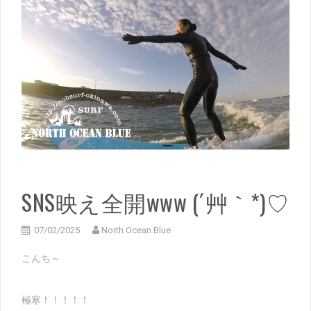
SNS映え全開www (´艸｀*)♡
07/02/2025
North Ocean Blue
こんち～
極寒！！！！！