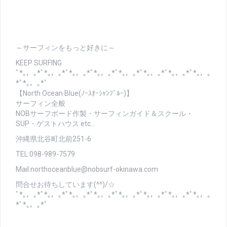
～サーフィンをもっと好きに～
KEEP SURFING
ﾟ*｡，｡*ﾟ*｡，｡*ﾟ*｡，｡*ﾟ*｡，｡*ﾟ*｡，｡*ﾟ*｡，｡*ﾟ*｡，｡*ﾟ*｡，｡
*ﾟ*｡，｡*ﾟ
【North Ocean Blue(ﾉｰｽｵｰｼｬﾝﾌﾞﾙｰ)】
サーフィン全般
NOBサーフボード作製・サーフィンガイド＆スクール・
SUP・ゲストハウス etc…
沖縄県北谷町北前251-6
TEL:098-989-7579
Mail:northoceanblue@nobsurf-okinawa.com
問合せお待ちしています(^^)/☆
ﾟ*｡，｡*ﾟ*｡，｡*ﾟ*｡，｡*ﾟ*｡，｡*ﾟ*｡，｡*ﾟ*｡，｡*ﾟ*｡，｡*ﾟ*｡，｡
*ﾟ*｡，｡*ﾟ