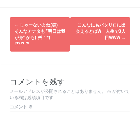
投
←
しゃーないよね(笑)
こんなにもパタリロに出
稿
そんなアナタも ”明日は我
会えるとはW 人生で3人
が身” かも(´艸｀*)
目WWW
→
ナ
?!?!?!?!
ビ
ゲ
ー
コメントを残す
シ
メールアドレスが公開されることはありません。
※
が付いて
ョ
いる欄は必須項目です
ン
コメント
※