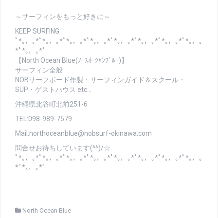
～サーフィンをもっと好きに～
KEEP SURFING
ﾟ*｡，｡*ﾟ*｡，｡*ﾟ*｡，｡*ﾟ*｡，｡*ﾟ*｡，｡*ﾟ*｡，｡*ﾟ*｡，｡*ﾟ*｡，｡
*ﾟ*｡，｡*ﾟ
【North Ocean Blue(ﾉｰｽｵｰｼｬﾝﾌﾞﾙｰ)】
サーフィン全般
NOBサーフボード作製・サーフィンガイド＆スクール・
SUP・ゲストハウス etc…
沖縄県北谷町北前251-6
TEL:098-989-7579
Mail:northoceanblue@nobsurf-okinawa.com
問合せお待ちしています(^^)/☆
ﾟ*｡，｡*ﾟ*｡，｡*ﾟ*｡，｡*ﾟ*｡，｡*ﾟ*｡，｡*ﾟ*｡，｡*ﾟ*｡，｡*ﾟ*｡，｡
*ﾟ*｡，｡*ﾟ
North Ocean Blue