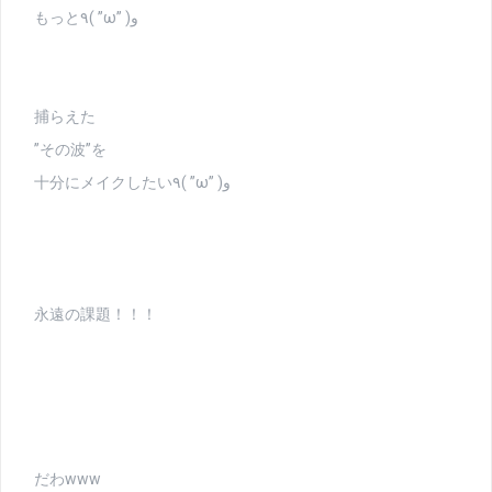
もっと٩( ”ω” )و
捕らえた
”その波”を
十分にメイクしたい٩( ”ω” )و
永遠の課題！！！
だわwww