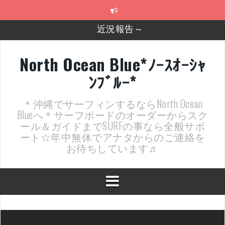
コ
近況報告～
ン
テ
2026年明けました〜
ン
ツ
2025年もあざ～した！
へ
North Ocean Blue*ﾉｰｽｵｰｼｬ
ス
近況報告ww
ﾝﾌﾞﾙｰ*
キ
ッ
ヤッチマッターーーー！！！
プ
＊沖縄でサーフィンするならNorth Ocean
支部長就任報告と支部予選・検定開催決定！
Blueへ＊サーフボードのオーダーからスク
ール＆ガイドまでSURFの事なら全般サポ
ート☆年中無休でアナタからのご連絡を
お待ちしています♬