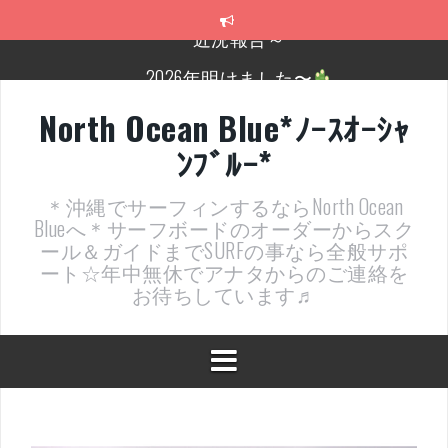
コ
ン
テ
2026年明けました〜
ン
ツ
2025年もあざ～した！
へ
North Ocean Blue*ﾉｰｽｵｰｼｬ
ス
近況報告ww
ﾝﾌﾞﾙｰ*
キ
ッ
ヤッチマッターーーー！！！
プ
＊沖縄でサーフィンするならNorth Ocean
支部長就任報告と支部予選・検定開催決定！
Blueへ＊サーフボードのオーダーからスク
ール＆ガイドまでSURFの事なら全般サポ
近況報告～
ート☆年中無休でアナタからのご連絡を
お待ちしています♬