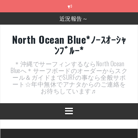
コ
ン
テ
近況報告～
ン
ツ
2026年明けました〜
へ
North Ocean Blue*ﾉｰｽｵｰｼｬ
ス
2025年もあざ～した！
ﾝﾌﾞﾙｰ*
キ
ッ
近況報告ww
プ
＊沖縄でサーフィンするならNorth Ocean
ヤッチマッターーーー！！！
Blueへ＊サーフボードのオーダーからスク
ール＆ガイドまでSURFの事なら全般サポ
支部長就任報告と支部予選・検定開催決定！
ート☆年中無休でアナタからのご連絡を
お待ちしています♬