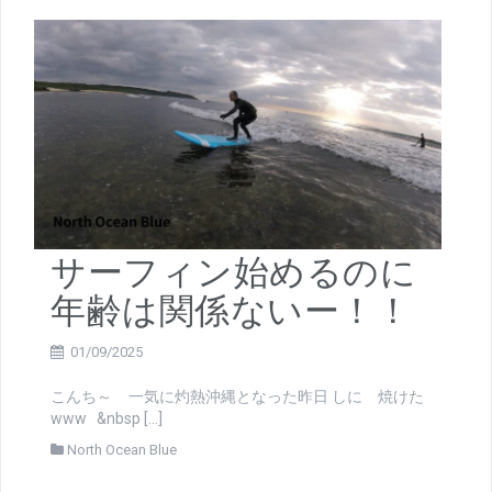
サーフィン始めるのに
年齢は関係ないー！！
01/09/2025
こんち～ 一気に灼熱沖縄となった昨日 しに 焼けた
www &nbsp […]
North Ocean Blue