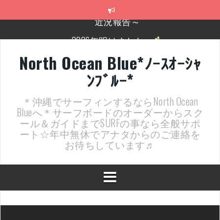
コ
ン
テ
2026年明けました〜
ン
ツ
2025年もあざ～した！
へ
North Ocean Blue*ﾉｰｽｵｰｼｬ
ス
近況報告ww
ﾝﾌﾞﾙｰ*
キ
ッ
ヤッチマッターーーー！！！
プ
＊沖縄でサーフィンするならNorth Ocean
支部長就任報告と支部予選・検定開催決定！
Blueへ＊サーフボードのオーダーからスク
ール＆ガイドまでSURFの事なら全般サポ
ート☆年中無休でアナタからのご連絡を
お待ちしています♬