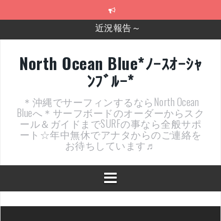
コ
近況報告～
ン
テ
2026年明けました〜
ン
ツ
2025年もあざ～した！
へ
North Ocean Blue*ﾉｰｽｵｰｼｬ
ス
近況報告ww
ﾝﾌﾞﾙｰ*
キ
ッ
ヤッチマッターーーー！！！
プ
＊沖縄でサーフィンするならNorth Ocean
支部長就任報告と支部予選・検定開催決定！
Blueへ＊サーフボードのオーダーからスク
ール＆ガイドまでSURFの事なら全般サポ
ート☆年中無休でアナタからのご連絡を
お待ちしています♬