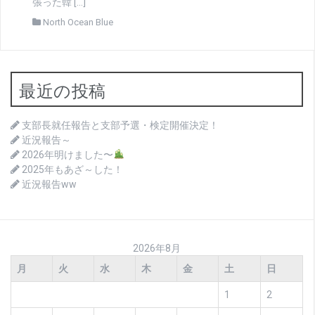
張った韓 […]
North Ocean Blue
最近の投稿
支部長就任報告と支部予選・検定開催決定！
近況報告～
2026年明けました〜
2025年もあざ～した！
近況報告ww
2026年8月
月
火
水
木
金
土
日
1
2