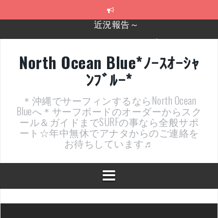
コ
ン
テ
2026年明けました〜
ン
ツ
2025年もあざ～した！
へ
North Ocean Blue*ﾉｰｽｵｰｼｬ
ス
近況報告ww
ﾝﾌﾞﾙｰ*
キ
ッ
ヤッチマッターーーー！！！
プ
＊沖縄でサーフィンするならNorth Ocean
支部長就任報告と支部予選・検定開催決定！
Blueへ＊サーフボードのオーダーからスク
ール＆ガイドまでSURFの事なら全般サポ
ート☆年中無休でアナタからのご連絡を
お待ちしています♬