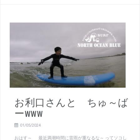
お利口さんと ちゅ～ば
ーwww
01/05/2024
おはす～ 最近満潮時間に雷雨が重なるな～ ってソコし