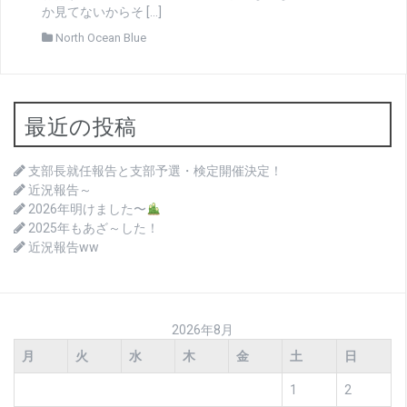
か見てないからそ […]
North Ocean Blue
最近の投稿
支部長就任報告と支部予選・検定開催決定！
近況報告～
2026年明けました〜
2025年もあざ～した！
近況報告ww
2026年8月
月
火
水
木
金
土
日
1
2