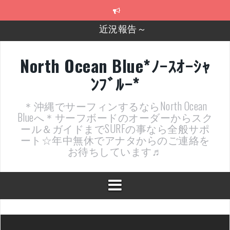
コ
近況報告～
ン
テ
2026年明けました〜
ン
ツ
2025年もあざ～した！
へ
North Ocean Blue*ﾉｰｽｵｰｼｬ
ス
近況報告ww
ﾝﾌﾞﾙｰ*
キ
ッ
ヤッチマッターーーー！！！
プ
＊沖縄でサーフィンするならNorth Ocean
支部長就任報告と支部予選・検定開催決定！
Blueへ＊サーフボードのオーダーからスク
ール＆ガイドまでSURFの事なら全般サポ
ート☆年中無休でアナタからのご連絡を
お待ちしています♬