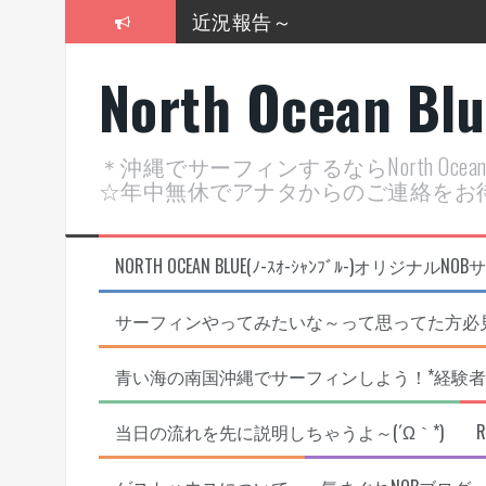
コ
近況報告～
ン
テ
2026年明けました〜
North Ocean Bl
ン
ツ
2025年もあざ～した！
へ
ス
近況報告ww
＊沖縄でサーフィンするならNorth Oc
キ
☆年中無休でアナタからのご連絡をお
ッ
ヤッチマッターーーー！！！
プ
支部長就任報告と支部予選・検
NORTH OCEAN BLUE(ﾉ-ｽｵ-ｼｬﾝﾌﾞﾙ-)オ
サーフィンやってみたいな～って思ってた方必見
青い海の南国沖縄でサーフィンしよう！*経験者
当日の流れを先に説明しちゃうよ～(´Ω｀*)