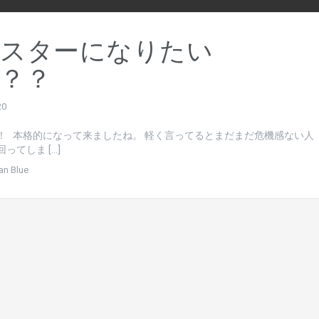
スターになりたい
？？
20
！ 本格的になって来ましたね。 軽く言ってるとまだまだ危機感ない人
ってしま […]
an Blue