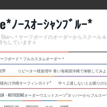
ue*ﾉｰｽｵｰｼｬﾝﾌﾞﾙｰ*
ean Blueへ＊サーフボードのオーダーからスクー
待ちしています♬
定開催決定！
リジナルNOBサーフボード＊フルカスタムオーダー＊
!!! リピーター様急増中 青い海南国沖縄で体験してみよう!
様向け沖縄サーフィンガイド*
中々上達しないとお困りの
RLM・NOTICEONEオーダーウエットスーツ*タッパーからフルスー