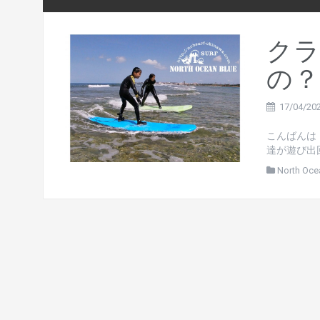
クラ
の？
17/04/20
こんばんは
達が遊び出回
North Oce