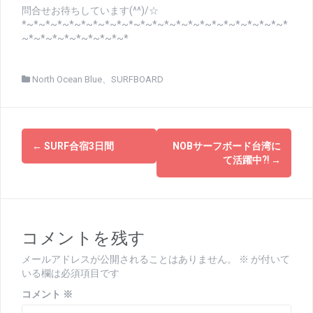
問合せお待ちしています(^^)/☆
*~*~*~*~*~*~*~*~*~*~*~*~*~*~*~*~*~*~*~*~*~*~*
~*~*~*~*~*~*~*~*~*
North Ocean Blue
、
SURFBOARD
投
←
SURF合宿3日間
NOBサーフボード台湾に
稿
て活躍中⁈
→
ナ
ビ
ゲ
コメントを残す
ー
メールアドレスが公開されることはありません。
※
が付いて
いる欄は必須項目です
シ
コメント
※
ョ