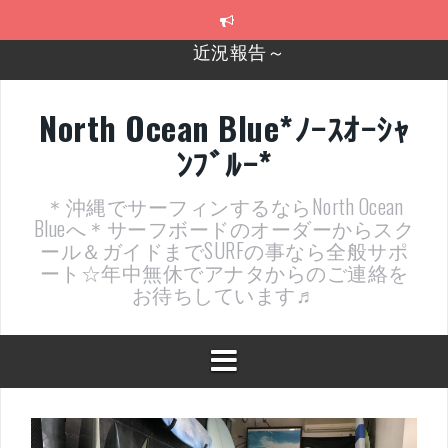
コ
ン
テ
2026年明けました〜
ン
ツ
2025年もあざ～した！
へ
North Ocean Blue*ﾉｰｽｵｰｼｬ
ス
近況報告ww
ﾝﾌﾞﾙｰ*
キ
ッ
ヤッチマッターーーー！！！
プ
＊沖縄でサーフィンするならNorth Ocean
支部長就任報告と支部予選・検定開催決定！
Blueへ＊サーフボードのオーダーからスク
ール＆ガイドまでSURFの事なら全般サポ
ート☆年中無休でアナタからのご連絡を
お待ちしています♬