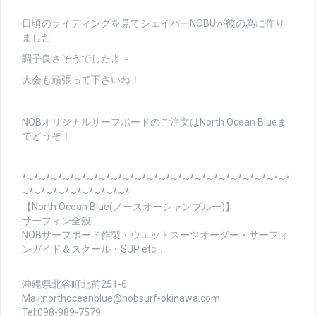
日頃のライディングを見てシェイパーNOBUが彼の為に作り
ました
調子良さそうでしたよ～
大会も頑張って下さいね！
NOBオリジナルサーフボードのご注文はNorth Ocean Blueま
でどうぞ！
*~*~*~*~*~*~*~*~*~*~*~*~*~*~*~*~*~*~*~*~*~*~*
~*~*~*~*~*~*~*~*~*
【North Ocean Blue(ノースオーシャンブルー)】
サーフィン全般
NOBサーフボード作製・ウエットスーツオーダー・サーフィ
ンガイド＆スクール・SUP etc…
沖縄県北谷町北前251-6
Mail:northoceanblue@nobsurf-okinawa.com
Tel:098-989-7579