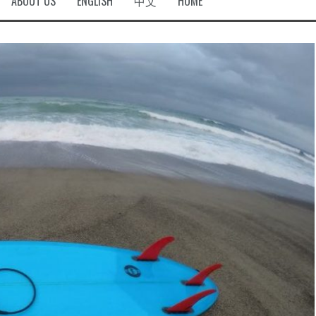
ABOUT US
ENGLISH
中文
HOME