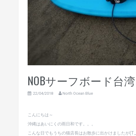
NOBサーフボード台
22/04/2018
North Ocean Blue
こんにちは～
沖縄はあいにくの雨日和です。。。
こんな日でもうちの猫店長はお散歩に出かけましたが(T_T)