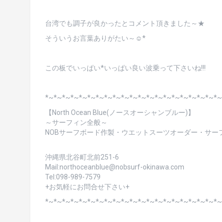
台湾でも調子が良かったとコメント頂きました～★
そういうお言葉ありがたい～☺*
この板でいっぱい*いっぱい良い波乗って下さいね!!!
*~*~*~*~*~*~*~*~*~*~*~*~*~*~*~*~*~*~*~*~*~
【North Ocean Blue(ノースオーシャンブルー)】
～サーフィン全般～
NOBサーフボード作製・ウエットスーツオーダー・サーフィ
沖縄県北谷町北前251-6
Mail:northoceanblue@nobsurf-okinawa.com
Tel:098-989-7579
+お気軽にお問合せ下さい+
*~*~*~*~*~*~*~*~*~*~*~*~*~*~*~*~*~*~*~*~*~