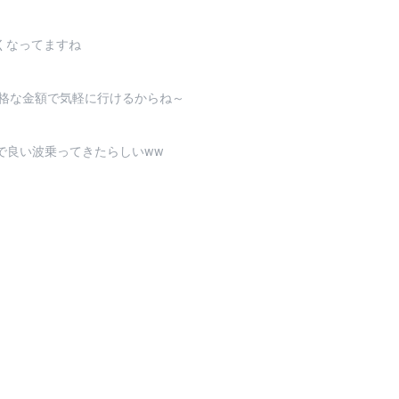
くなってますね
と破格な金額で気軽に行けるからね～
が台湾で良い波乗ってきたらしいww