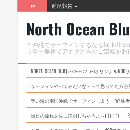
コ
近況報告～
ン
2026年明けました〜
テ
North Ocean Bl
ン
2025年もあざ～した！
ツ
へ
近況報告ww
ス
＊沖縄でサーフィンするならNorth Oc
キ
ヤッチマッターーーー！！！
☆年中無休でアナタからのご連絡をお
ッ
プ
支部長就任報告と支部予選・検
NORTH OCEAN BLUE(ﾉ-ｽｵ-ｼｬﾝﾌﾞﾙ-)オ
サーフィンやってみたいな～って思ってた方必見
青い海の南国沖縄でサーフィンしよう！*経験者
当日の流れを先に説明しちゃうよ～(´Ω｀*)