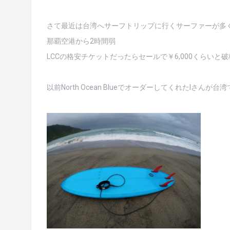
さて最近は台湾へサーフトリップに行くサーファーが多
那覇空港から2時間弱
LCCの格安チケットだったらセールで￥6,000くらい
以前North Ocean BlueでオーダーしてくれたIさん