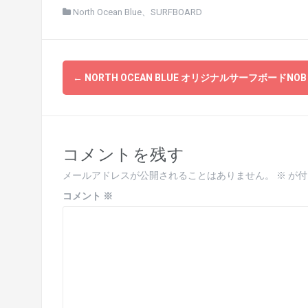
North Ocean Blue
、
SURFBOARD
投
←
NORTH OCEAN BLUE オリジナルサーフボードNOB
稿
ナ
ビ
コメントを残す
ゲ
メールアドレスが公開されることはありません。
※
が付
ー
コメント
※
シ
ョ
ン