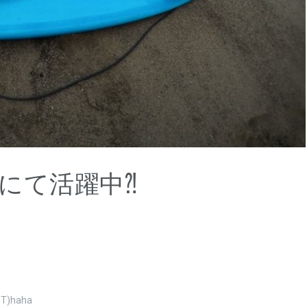
湾にて活躍中⁈
haha