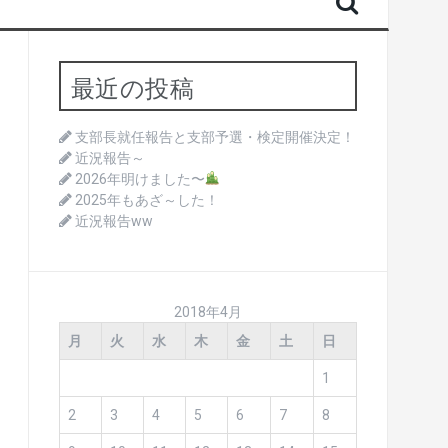
最近の投稿
支部長就任報告と支部予選・検定開催決定！
近況報告～
2026年明けました〜
2025年もあざ～した！
近況報告ww
2018年4月
月
火
水
木
金
土
日
1
2
3
4
5
6
7
8