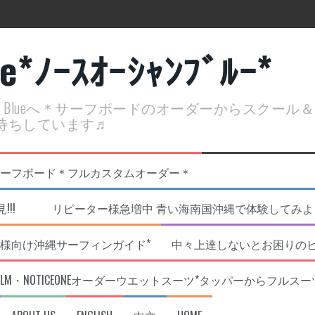
ue*ﾉｰｽｵｰｼｬﾝﾌﾞﾙｰ*
ean Blueへ＊サーフボードのオーダーからスクー
待ちしています♬
定開催決定！
リジナルNOBサーフボード＊フルカスタムオーダー＊
!!! リピーター様急増中 青い海南国沖縄で体験してみよう!
様向け沖縄サーフィンガイド*
中々上達しないとお困りの
RLM・NOTICEONEオーダーウエットスーツ*タッパーからフルスー