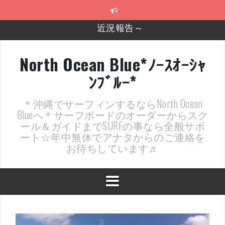
コ
ン
テ
2026年明けました〜
ン
ツ
2025年もあざ～した！
へ
North Ocean Blue*ﾉｰｽｵｰｼｬ
ス
近況報告ww
ﾝﾌﾞﾙｰ*
キ
ッ
ヤッチマッターーーー！！！
プ
＊沖縄でサーフィンするならNorth Ocean
支部長就任報告と支部予選・検定開催決定！
Blueへ＊サーフボードのオーダーからスク
ール＆ガイドまでSURFの事なら全般サポ
ート☆年中無休でアナタからのご連絡を
お待ちしています♬