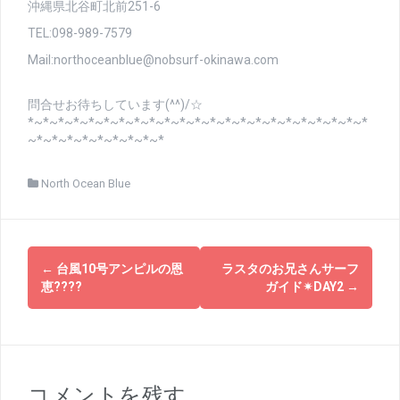
沖縄県北谷町北前251-6
TEL:098-989-7579
Mail:northoceanblue@nobsurf-okinawa.com
問合せお待ちしています(^^)/☆
*~*~*~*~*~*~*~*~*~*~*~*~*~*~*~*~*~*~*~*~*~*~*
~*~*~*~*~*~*~*~*~*
North Ocean Blue
投
←
台風10号アンピルの恩
ラスタのお兄さんサーフ
稿
恵????
ガイド✴DAY2
→
ナ
ビ
ゲ
コメントを残す