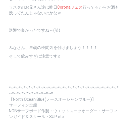
ラスタのお兄さん達は昨日
Coronaフェス
行ってるからお酒も
残ってたんじゃないのかなｗ
送迎で良かったですね～(笑)
みなさん、早朝の検問気を付けましょう！！！！
そして飲みすぎに注意です♬
*~*~*~*~*~*~*~*~*~*~*~*~*~*~*~*~*~*~*~*~*~*~*
~*~*~*~*~*~*~*~*~*
【North Ocean Blue(ノースオーシャンブルー)】
サーフィン全般
NOBサーフボード作製・ウエットスーツオーダー・サーフィ
ンガイド＆スクール・SUP etc…