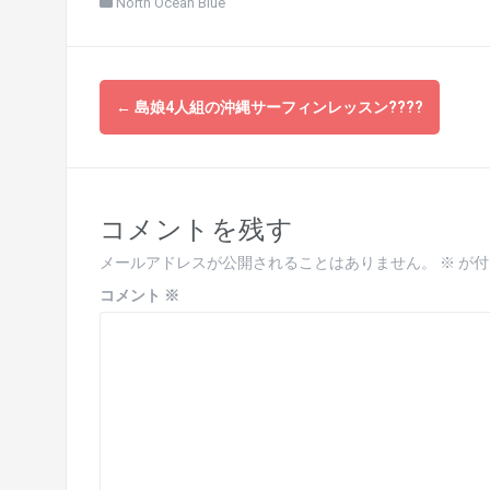
North Ocean Blue
投
←
島娘4人組の沖縄サーフィンレッスン????
稿
ナ
ビ
コメントを残す
ゲ
メールアドレスが公開されることはありません。
※
が付
ー
コメント
※
シ
ョ
ン