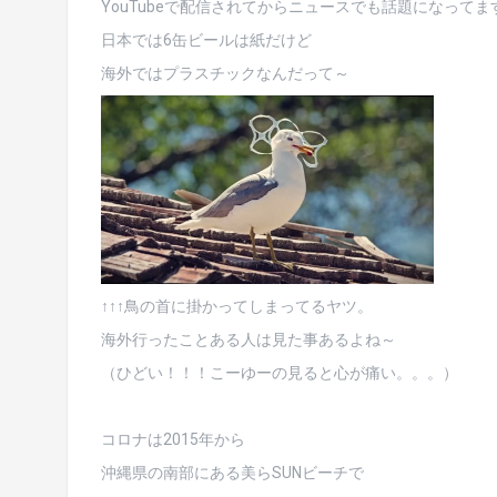
YouTubeで配信されてからニュースでも話題になってま
日本では6缶ビールは紙だけど
海外ではプラスチックなんだって～
↑↑↑鳥の首に掛かってしまってるヤツ。
海外行ったことある人は見た事あるよね～
（ひどい！！！こーゆーの見ると心が痛い。。。）
コロナは2015年から
沖縄県の南部にある美らSUNビーチで