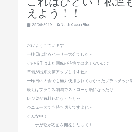
これはひどい！私達
えよう！！
25/06/2019
North Ocean Blue
おはようございます
一昨日は北谷ハーリー大会でした～
その様子はまだ画像の準備が出来てないので
準備が出来次第アップしますね♬
一昨日の大会でも極力使用されてなかったプラスチック
最近はプラごみ削減でストローが紙になったり
レジ袋が有料化になったり～
今ニュースでも持ち切りですよね～
そんな中！
コロナが繋がる缶を開発したって！