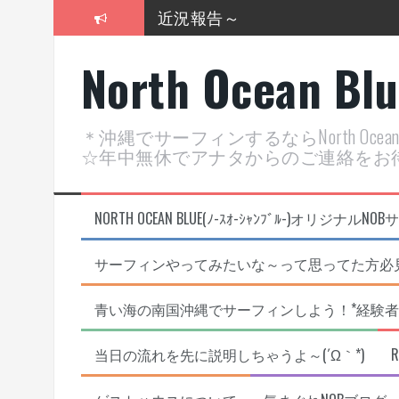
コ
近況報告～
ン
テ
2026年明けました〜
North Ocean Bl
ン
ツ
2025年もあざ～した！
へ
ス
近況報告ww
＊沖縄でサーフィンするならNorth Oc
キ
☆年中無休でアナタからのご連絡をお
ッ
ヤッチマッターーーー！！！
プ
支部長就任報告と支部予選・検
NORTH OCEAN BLUE(ﾉ-ｽｵ-ｼｬﾝﾌﾞﾙ-)オ
サーフィンやってみたいな～って思ってた方必見
青い海の南国沖縄でサーフィンしよう！*経験者
当日の流れを先に説明しちゃうよ～(´Ω｀*)