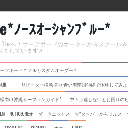
ue*ﾉｰｽｵｰｼｬﾝﾌﾞﾙｰ*
ean Blueへ＊サーフボードのオーダーからスクー
待ちしています♬
定開催決定！
リジナルNOBサーフボード＊フルカスタムオーダー＊
!!! リピーター様急増中 青い海南国沖縄で体験してみよう!
様向け沖縄サーフィンガイド*
中々上達しないとお困りの
RLM・NOTICEONEオーダーウエットスーツ*タッパーからフルスー