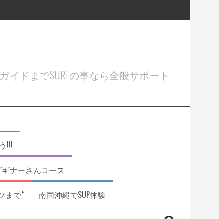
ル＆ガイドまでSURFの事なら全般サポート
!!
ビギナーさんコース
ツまで*
南国沖縄でSUP体験