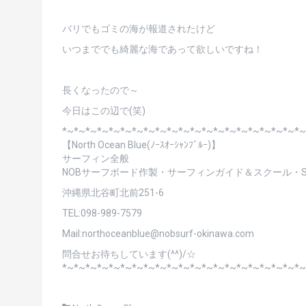
バリでもゴミの海が報道されたけど
いつまででも綺麗な海であって欲しいですね！
長くなったので～
今日はこの辺で(笑)
*~*~*~*~*~*~*~*~*~*~*~*~*~*~*~*~*~*~*~*~*~
【North Ocean Blue(ﾉｰｽｵｰｼｬﾝﾌﾞﾙｰ)】
サーフィン全般
NOBサーフボード作製・サーフィンガイド＆スクール・SU
沖縄県北谷町北前251-6
TEL:098-989-7579
Mail:northoceanblue@nobsurf-okinawa.com
問合せお待ちしています(^^)/☆
*~*~*~*~*~*~*~*~*~*~*~*~*~*~*~*~*~*~*~*~*~