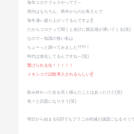
毎年コロナフェスやってて～
県内はもちろん、県外からのお客さんで
毎年凄い盛り上がってるんですよ☝
だからコロナって聞くと余計に親近感が湧いてくる(笑)
なので～知識の無い私は
ちょーっと調べてみました????
時代は進化してるんですね～(笑)
繋げられる缶！！！！！
メキシコで試験導入されるらしい☝
飲み終わった缶を高く積んだことはあったけど(笑)
色々と話題になりそう(笑)
明日から始まるG20でもプラごみ削減が議題になるそう