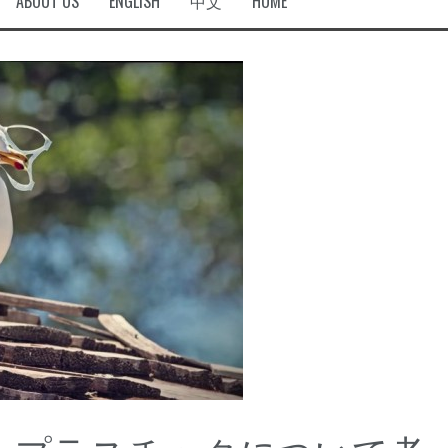
ABOUT US
ENGLISH
中文
HOME