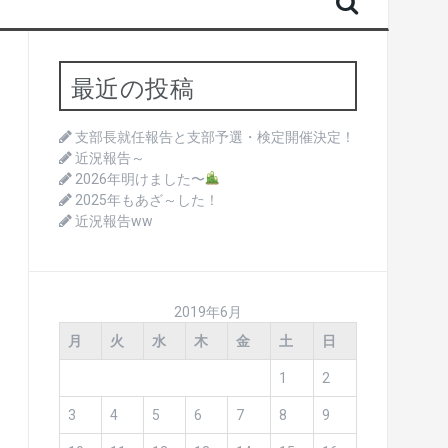
最近の投稿
支部長就任報告と支部予選・検定開催決定！
近況報告～
2026年明けました〜
2025年もあざ～した！
近況報告ww
2019年6月
月
火
水
木
金
土
日
1
2
3
4
5
6
7
8
9