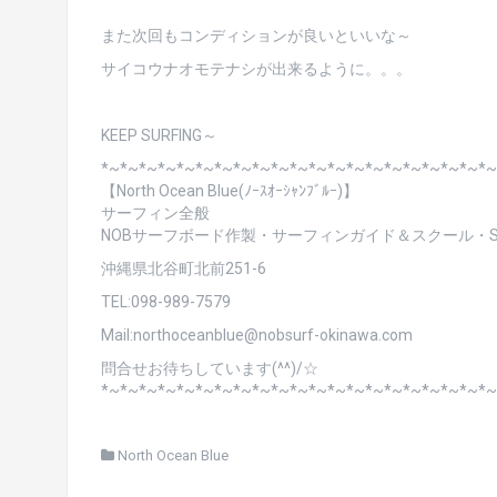
また次回もコンディションが良いといいな～
サイコウナオモテナシが出来るように。。。
KEEP SURFING～
*~*~*~*~*~*~*~*~*~*~*~*~*~*~*~*~*~*~*~*~*~
【North Ocean Blue(ﾉｰｽｵｰｼｬﾝﾌﾞﾙｰ)】
サーフィン全般
NOBサーフボード作製・サーフィンガイド＆スクール・SU
沖縄県北谷町北前251-6
TEL:098-989-7579
Mail:northoceanblue@nobsurf-okinawa.com
問合せお待ちしています(^^)/☆
*~*~*~*~*~*~*~*~*~*~*~*~*~*~*~*~*~*~*~*~*~
North Ocean Blue