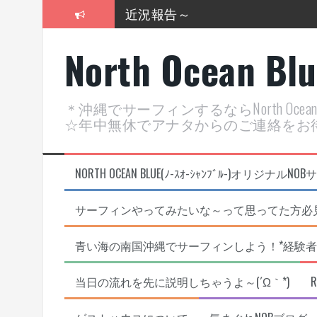
コ
ン
2026年明けました〜
テ
North Ocean Bl
ン
2025年もあざ～した！
ツ
へ
近況報告ww
ス
＊沖縄でサーフィンするならNorth Oc
キ
ヤッチマッターーーー！！！
☆年中無休でアナタからのご連絡をお
ッ
プ
支部長就任報告と支部予選・検
NORTH OCEAN BLUE(ﾉ-ｽｵ-ｼｬﾝﾌﾞﾙ-)オ
サーフィンやってみたいな～って思ってた方必見
青い海の南国沖縄でサーフィンしよう！*経験者
当日の流れを先に説明しちゃうよ～(´Ω｀*)