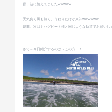
皆、波に飢えてましたwwwww
天気良く風も無く、うねりだけが来沖wwwwww
是非、次回もハグピート様と同じような軌道でお願いします<
さて～今日紹介するのは～この方！！