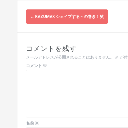
投
←
KAZUMAX シェイプする～の巻き！笑
稿
ナ
ビ
コメントを残す
ゲ
メールアドレスが公開されることはありません。
※
が付
ー
コメント
※
シ
ョ
ン
名前
※