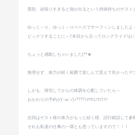
普段、頑張りすぎると熱が出るという持病持ちのゲスト
ゆっく～り、ゆっく～りペースでサーフィンしましたよ
ビックリすることに～1本目から立ってロングライド\(≧◇≦
ちょっと感動しちゃいました(^^★
無理せず、体力が続く範囲で楽しんで貰えて良かったデ
しかも、帰宅してからの体調を心配していたら～
おかわりの予約が(･ω･ﾉ)ﾉ????ｼｱﾜｾｺﾉｳｴﾅｲ♡
次回はゲスト様の体力がもっと続く様、試行錯誤して参戦した
それも私達の仕事の一環とも思っていますので！！！