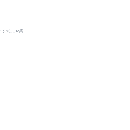
(_ _)>笑