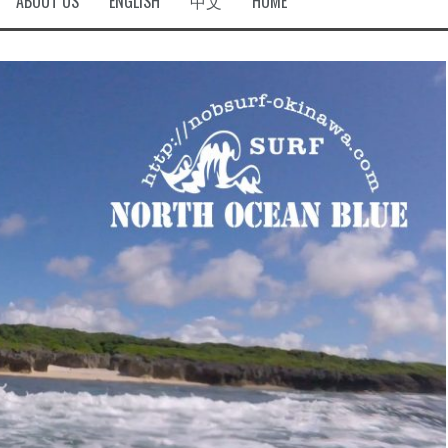
ABOUT US
ENGLISH
中文
HOME