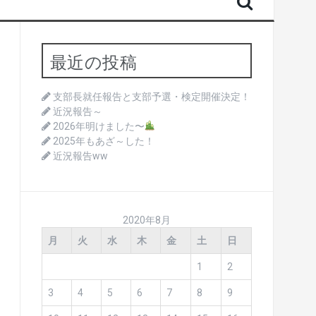
最近の投稿
支部長就任報告と支部予選・検定開催決定！
近況報告～
2026年明けました〜
2025年もあざ～した！
近況報告ww
2020年8月
月
火
水
木
金
土
日
1
2
3
4
5
6
7
8
9