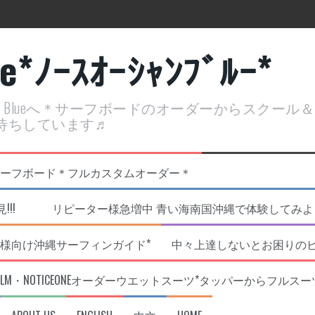
ue*ﾉｰｽｵｰｼｬﾝﾌﾞﾙｰ*
ean Blueへ＊サーフボードのオーダーからスクー
待ちしています♬
定開催決定！
リジナルNOBサーフボード＊フルカスタムオーダー＊
!!! リピーター様急増中 青い海南国沖縄で体験してみよう!
様向け沖縄サーフィンガイド*
中々上達しないとお困りの
RLM・NOTICEONEオーダーウエットスーツ*タッパーからフルスー