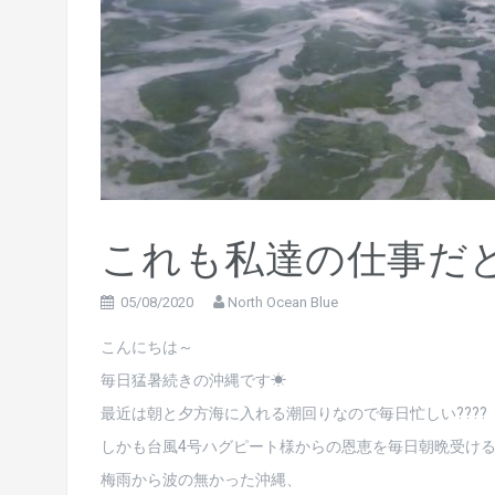
これも私達の仕事だ
05/08/2020
North Ocean Blue
こんにちは～
毎日猛暑続きの沖縄です☀
最近は朝と夕方海に入れる潮回りなので毎日忙しい????
しかも台風4号ハグピート様からの恩恵を毎日朝晩受け
梅雨から波の無かった沖縄、