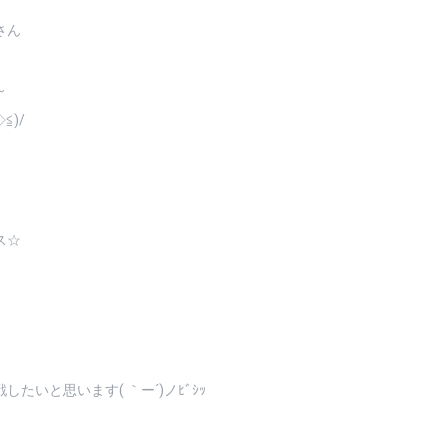
さん
～
)/
ス☆
いと思います( ｀ー´)ノﾋﾞｼｯ