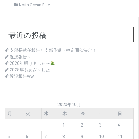
North Ocean Blue
最近の投稿
支部長就任報告と支部予選・検定開催決定！
近況報告～
2026年明けました〜
2025年もあざ～した！
近況報告ww
2020年10月
月
火
水
木
金
土
日
1
2
3
4
5
6
7
8
9
10
11