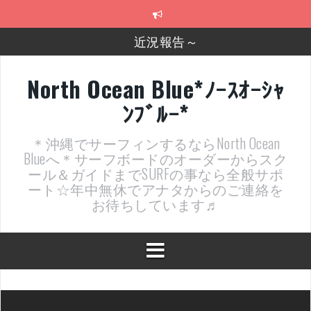
コ
ン
テ
近況報告～
ン
ツ
2026年明けました〜
へ
North Ocean Blue*ﾉｰｽｵｰｼｬ
ス
2025年もあざ～した！
ﾝﾌﾞﾙｰ*
キ
ッ
近況報告ww
プ
＊沖縄でサーフィンするならNorth Ocean
ヤッチマッターーーー！！！
Blueへ＊サーフボードのオーダーからスク
ール＆ガイドまでSURFの事なら全般サポ
支部長就任報告と支部予選・検定開催決定！
ート☆年中無休でアナタからのご連絡を
お待ちしています♬