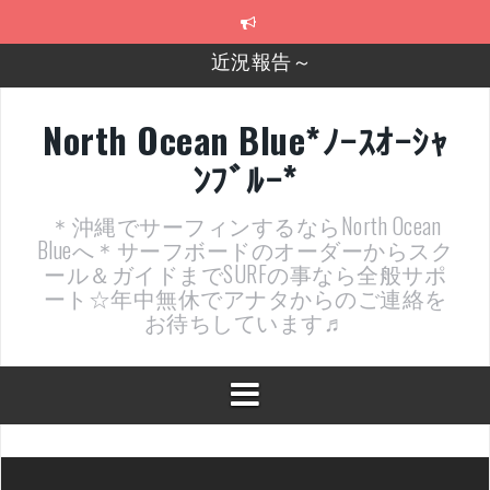
コ
近況報告～
ン
テ
2026年明けました〜
ン
ツ
2025年もあざ～した！
へ
North Ocean Blue*ﾉｰｽｵｰｼｬ
ス
近況報告ww
ﾝﾌﾞﾙｰ*
キ
ッ
ヤッチマッターーーー！！！
プ
＊沖縄でサーフィンするならNorth Ocean
支部長就任報告と支部予選・検定開催決定！
Blueへ＊サーフボードのオーダーからスク
ール＆ガイドまでSURFの事なら全般サポ
ート☆年中無休でアナタからのご連絡を
お待ちしています♬