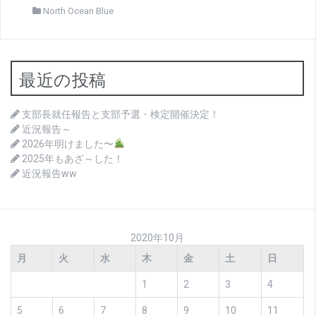
North Ocean Blue
最近の投稿
支部長就任報告と支部予選・検定開催決定！
近況報告～
2026年明けました〜
2025年もあざ～した！
近況報告ww
2020年10月
月
火
水
木
金
土
日
1
2
3
4
5
6
7
8
9
10
11