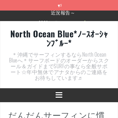
コ
ン
テ
2026年明けました〜
ン
ツ
2025年もあざ～した！
へ
North Ocean Blue*ﾉｰｽｵｰｼｬ
ス
近況報告ww
ﾝﾌﾞﾙｰ*
キ
ッ
ヤッチマッターーーー！！！
プ
＊沖縄でサーフィンするならNorth Ocean
支部長就任報告と支部予選・検定開催決定！
Blueへ＊サーフボードのオーダーからスク
ール＆ガイドまでSURFの事なら全般サポ
近況報告～
ート☆年中無休でアナタからのご連絡を
お待ちしています♬
だんだんサーフィンに慣