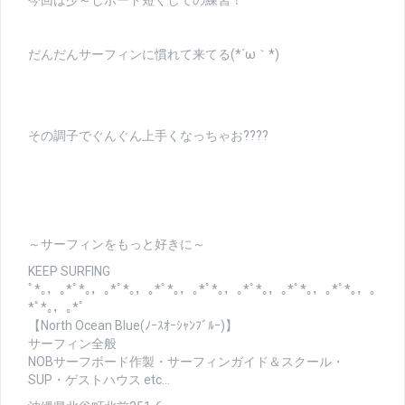
今回は少～しボード短くしての練習！
だんだんサーフィンに慣れて来てる(*´ω｀*)
その調子でぐんぐん上手くなっちゃお????
～サーフィンをもっと好きに～
KEEP SURFING
ﾟ*｡，｡*ﾟ*｡，｡*ﾟ*｡，｡*ﾟ*｡，｡*ﾟ*｡，｡*ﾟ*｡，｡*ﾟ*｡，｡*ﾟ*｡，｡
*ﾟ*｡，｡*ﾟ
【North Ocean Blue(ﾉｰｽｵｰｼｬﾝﾌﾞﾙｰ)】
サーフィン全般
NOBサーフボード作製・サーフィンガイド＆スクール・
SUP・ゲストハウス etc…