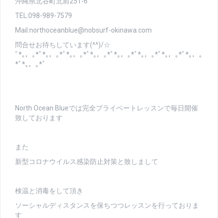
沖縄県北谷町北前251-6
TEL:098-989-7579
Mail:northoceanblue@nobsurf-okinawa.com
問合せお待ちしています(^^)/☆
ﾟ*｡，｡*ﾟ*｡，｡*ﾟ*｡，｡*ﾟ*｡，｡*ﾟ*｡，｡*ﾟ*｡，｡*ﾟ*｡，｡*ﾟ*｡，｡
*ﾟ*｡，｡*ﾟ
North Ocean Blueでは完全プライベートレッスンで毎日開催
致しております
また
新型コロナウイルス感染防止対策と致しまして
検温と消毒をして頂き
ソーシャルディスタンスを保ちつつレッスンを行っておりま
す