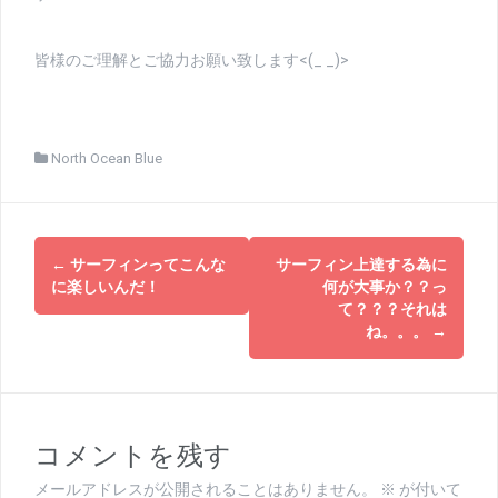
皆様のご理解とご協力お願い致します<(_ _)>
North Ocean Blue
投
←
サーフィンってこんな
サーフィン上達する為に
稿
に楽しいんだ！
何が大事か？？っ
て？？？それは
ナ
ね。。。
→
ビ
ゲ
ー
コメントを残す
シ
メールアドレスが公開されることはありません。
※
が付いて